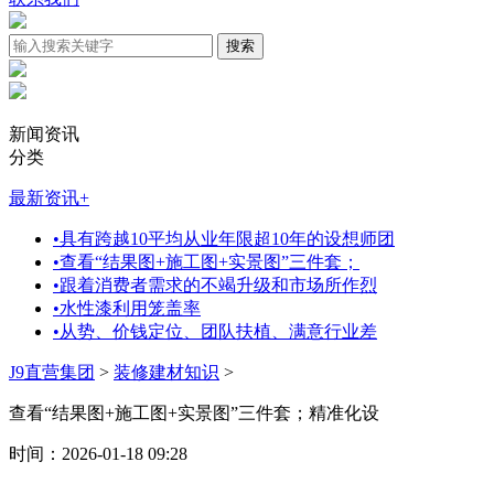
新闻资讯
分类
最新资讯
+
•
具有跨越10平均从业年限超10年的设想师团
•
查看“结果图+施工图+实景图”三件套；
•
跟着消费者需求的不竭升级和市场所作烈
•
水性漆利用笼盖率
•
从势、价钱定位、团队扶植、满意行业差
J9直营集团
>
装修建材知识
>
查看“结果图+施工图+实景图”三件套；精准化设
时间：2026-01-18 09:28