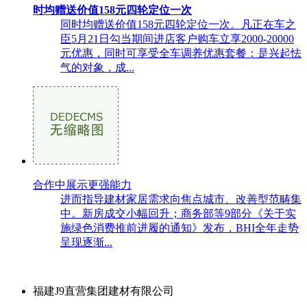
时均赠送价值158元四轮定位一次
同时均赠送价值158元四轮定位一次。凡正在车之
臣5月21日勾当期间进店客户购车立享2000-20000
元优惠，同时可享受全车调养优惠套餐：是兴起怯
气的对象，成...
合作中展示更强能力
进而指导建材家居需求向焦点城市、改善型范畴集
中。新房成交小幅回升；商务部等9部分《关于实
施绿色消费推前进履的通知》发布，BHI全年走势
呈现逐渐...
福建J9直营集团建材有限公司