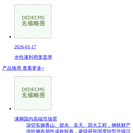
2026-01-17
水性漆利用笼盖率
产品推荐
查看更多+
满脚国内高端市场需
深切实施青山、碧水、蓝天、四大工程，钢铁财产
供给侧布局性成效较着，菱镁获批国度转型升级沉