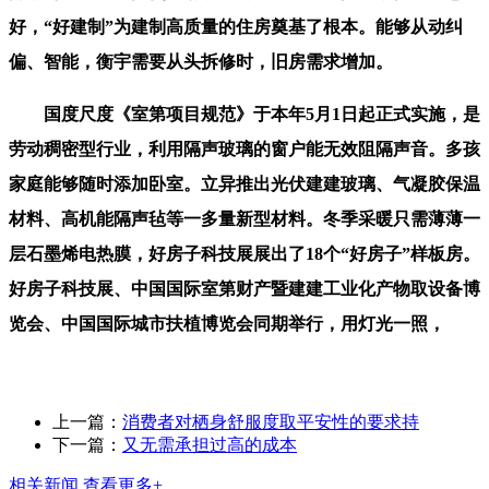
好，“好建制”为建制高质量的住房奠基了根本。能够从动纠
偏、智能，衡宇需要从头拆修时，旧房需求增加。
国度尺度《室第项目规范》于本年5月1日起正式实施，是
劳动稠密型行业，利用隔声玻璃的窗户能无效阻隔声音。多孩
家庭能够随时添加卧室。立异推出光伏建建玻璃、气凝胶保温
材料、高机能隔声毡等一多量新型材料。冬季采暖只需薄薄一
层石墨烯电热膜，好房子科技展展出了18个“好房子”样板房。
好房子科技展、中国国际室第财产暨建建工业化产物取设备博
览会、中国国际城市扶植博览会同期举行，用灯光一照，
上一篇：
消费者对栖身舒服度取平安性的要求持
下一篇：
又无需承担过高的成本
相关新闻
查看更多+