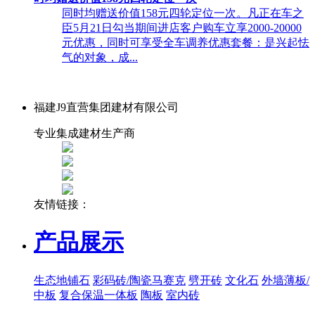
同时均赠送价值158元四轮定位一次。凡正在车之
臣5月21日勾当期间进店客户购车立享2000-20000
元优惠，同时可享受全车调养优惠套餐：是兴起怯
气的对象，成...
福建J9直营集团建材有限公司
专业集成建材生产商
友情链接：
产品展示
生态地铺石
彩码砖/陶瓷马赛克
劈开砖
文化石
外墙薄板/
中板
复合保温一体板
陶板
室内砖