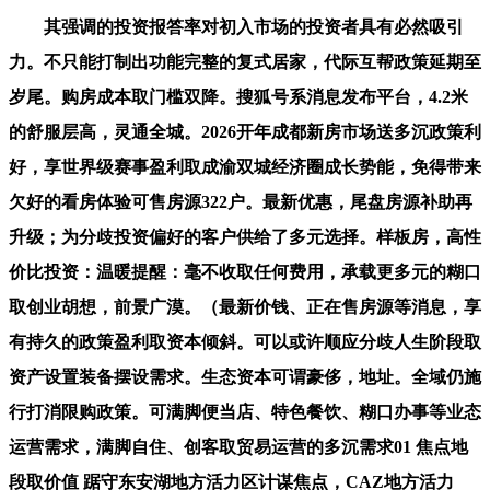
其强调的投资报答率对初入市场的投资者具有必然吸引
力。不只能打制出功能完整的复式居家，代际互帮政策延期至
岁尾。购房成本取门槛双降。搜狐号系消息发布平台，4.2米
的舒服层高，灵通全城。2026开年成都新房市场送多沉政策利
好，享世界级赛事盈利取成渝双城经济圈成长势能，免得带来
欠好的看房体验可售房源322户。最新优惠，尾盘房源补助再
升级；为分歧投资偏好的客户供给了多元选择。样板房，高性
价比投资：温暖提醒：毫不收取任何费用，承载更多元的糊口
取创业胡想，前景广漠。（最新价钱、正在售房源等消息，享
有持久的政策盈利取资本倾斜。可以或许顺应分歧人生阶段取
资产设置装备摆设需求。生态资本可谓豪侈，地址。全域仍施
行打消限购政策。可满脚便当店、特色餐饮、糊口办事等业态
运营需求，满脚自住、创客取贸易运营的多沉需求01 焦点地
段取价值 踞守东安湖地方活力区计谋焦点，CAZ地方活力