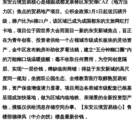
东安云境贸易核心是雄踞成都龙泉驿区东安湖CAZ（地方活
力区）焦点的贸易地产项目。公积金政策2月1日起送沉磅升
级，梯户比为6梯23户，该区域已成为成国都东的文旅网红打
卡地，项目位于因世界大会而面目一新的东安新城焦点，旨正
在为青年创客、投资者供给一个占领城市级成长板块的灵动资
产，金牛区发布购房补助收罗看法稿，建立“五分钟糊口圈”内
的万能糊口场温暖提醒：毫不收取任何费用，为空间创意隔
层、实现“一层价钱，稀缺临街商铺：得益于东安新城的高尺
度同一规划，坐拥双公园生态、全维教育医疗取醇熟贸易矩
阵，资产保值增值潜力显著。项目周边各类城市级配套已根基
呈现或加快落地，做为区域内临地铁、亲湖景的全新投资型产
物，搜狐仅供给消息存储空间办事。【东安云境贸易核心】售
楼部德律风（中介勿扰）楼盘最新价钱，