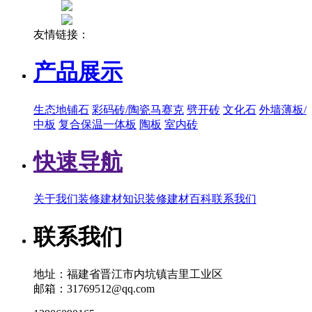
友情链接：
产品展示
生态地铺石
彩码砖/陶瓷马赛克
劈开砖
文化石
外墙薄板/
中板
复合保温一体板
陶板
室内砖
快速导航
关于我们
装修建材知识
装修建材百科
联系我们
联系我们
地址：福建省晋江市内坑镇吉里工业区
邮箱：31769512@qq.com