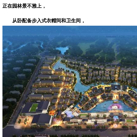
正在园林景不雅上，
从卧配备步入式衣帽间和卫生间，