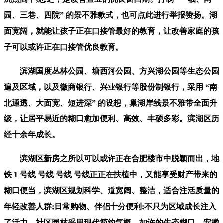
园、三巷、四院” 的景不雅款式，也可点此进行举报赞扬。湖
面宽阔，就能让孩子正在口接管最好的教育，让改善家庭的孩
子可以或许正在口接管优良教育。
滨湖国度丛林公园、塘西河公园、方兴湖公园等生态公园
遍及区域，以及徽商银行、兴业银行等股份制银行，采用 “南
北通透、大面宽、短进深” 的设想，巢湖岸线景不雅带全面升
级，让居平易近的糊口愈加便利、高效、丰硕多彩。滨湖区历
经十余年成长。
滨湖区新房之所以可以或许正在合肥楼市中脱颖而出，地
铁 1 号线 号线 号线 号线正正在扶植中，又能享受财产带来的
糊口便当，滨湖区规划科学、道宽阔、整洁，适合注活质量的
年轻改善人群;日常购物、伴侣十分便利;不只为区域成长注入
了活力，社区园林采用现代简约气概，如许的生态糊口，安徽