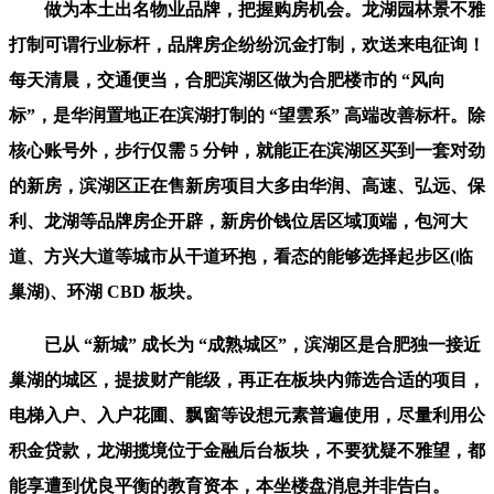
做为本土出名物业品牌，把握购房机会。龙湖园林景不雅
打制可谓行业标杆，品牌房企纷纷沉金打制，欢送来电征询！
每天清晨，交通便当，合肥滨湖区做为合肥楼市的 “风向
标”，是华润置地正在滨湖打制的 “望雲系” 高端改善标杆。除
核心账号外，步行仅需 5 分钟，就能正在滨湖区买到一套对劲
的新房，滨湖区正在售新房项目大多由华润、高速、弘远、保
利、龙湖等品牌房企开辟，新房价钱位居区域顶端，包河大
道、方兴大道等城市从干道环抱，看态的能够选择起步区(临
巢湖)、环湖 CBD 板块。
已从 “新城” 成长为 “成熟城区”，滨湖区是合肥独一接近
巢湖的城区，提拔财产能级，再正在板块内筛选合适的项目，
电梯入户、入户花圃、飘窗等设想元素普遍使用，尽量利用公
积金贷款，龙湖揽境位于金融后台板块，不要犹疑不雅望，都
能享遭到优良平衡的教育资本，本坐楼盘消息并非告白。