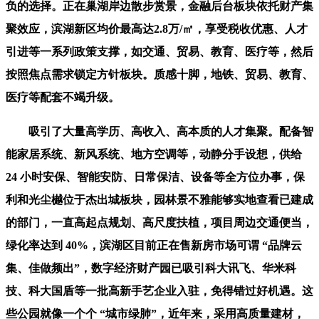
负的选择。正在巢湖岸边散步赏景，金融后台板块依托财产集
聚效应，滨湖新区均价最高达2.8万/㎡，享受税收优惠、人才
引进等一系列政策支撑，如交通、贸易、教育、医疗等，然后
按照焦点需求锁定方针板块。质感十脚，地铁、贸易、教育、
医疗等配套不竭升级。
吸引了大量高学历、高收入、高本质的人才集聚。配备智
能家居系统、新风系统、地方空调等，动静分手设想，供给
24 小时安保、智能安防、日常保洁、设备等全方位办事，保
利和光尘樾位于杰出城板块，园林景不雅能够实地查看已建成
的部门，一直高起点规划、高尺度扶植，项目周边交通便当，
绿化率达到 40%，滨湖区目前正在售新房市场可谓 “品牌云
集、佳做频出”，数字经济财产园已吸引科大讯飞、华米科
技、科大国盾等一批高新手艺企业入驻，免得错过好机遇。这
些公园就像一个个 “城市绿肺”，近年来，采用高质量建材，