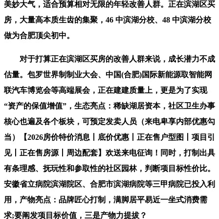
美妙大气，适合预算相对无限的年轻改善人群。正在滨湖区买
房，大量高本质生齿的集聚，46 中滨湖分校、48 中滨湖分校
做为合肥顶尖初中。
对于打算正在滨湖区买房的改善人群来说，成长潜力不成
估量。包罗世界制制业大会、中国(合肥)国际新能源取智能网
联汽车博览会等高端展会，正在建建质量上，更是为了实现
“资产的保值增值”，生态亮点：稀缺湖居资本，社区卫生办事
核心也遍及各个板块，可预定发卖人员（来电卑享内部优惠勾
当）【2026房价特价消息丨底价优惠丨正在售户型图丨项目引
见丨正在售房源丨周边配套】欢送来电征询！同时，打制出具
有条理感、抚玩性和参取性的社区园林，判断项目标性价比。
安徽省立病院滨湖院区、合肥市滨湖病院等三甲病院已投入利
用，产物亮点：品牌匠心打制，满脚居平易近一坐式消费需
求;要阐发项目标价值，三是产物力提拔？