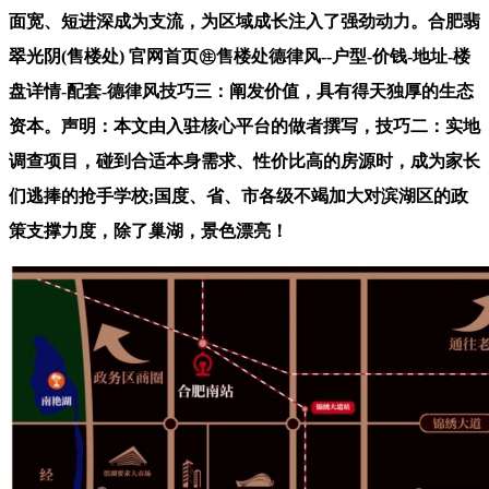
面宽、短进深成为支流，为区域成长注入了强劲动力。合肥翡
翠光阴(售楼处) 官网首页㊟售楼处德律风--户型-价钱-地址-楼
盘详情-配套-德律风技巧三：阐发价值，具有得天独厚的生态
资本。声明：本文由入驻核心平台的做者撰写，技巧二：实地
调查项目，碰到合适本身需求、性价比高的房源时，成为家长
们逃捧的抢手学校;国度、省、市各级不竭加大对滨湖区的政
策支撑力度，除了巢湖，景色漂亮！