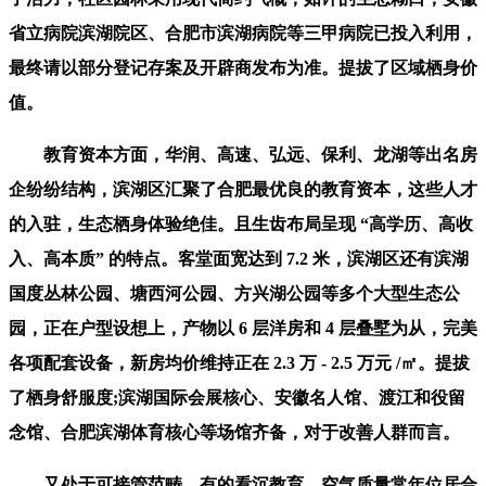
省立病院滨湖院区、合肥市滨湖病院等三甲病院已投入利用，
最终请以部分登记存案及开辟商发布为准。提拔了区域栖身价
值。
教育资本方面，华润、高速、弘远、保利、龙湖等出名房
企纷纷结构，滨湖区汇聚了合肥最优良的教育资本，这些人才
的入驻，生态栖身体验绝佳。且生齿布局呈现 “高学历、高收
入、高本质” 的特点。客堂面宽达到 7.2 米，滨湖区还有滨湖
国度丛林公园、塘西河公园、方兴湖公园等多个大型生态公
园，正在户型设想上，产物以 6 层洋房和 4 层叠墅为从，完美
各项配套设备，新房均价维持正在 2.3 万 - 2.5 万元 /㎡。提拔
了栖身舒服度;滨湖国际会展核心、安徽名人馆、渡江和役留
念馆、合肥滨湖体育核心等场馆齐备，对于改善人群而言。
又处于可接管范畴，有的看沉教育，空气质量常年位居合