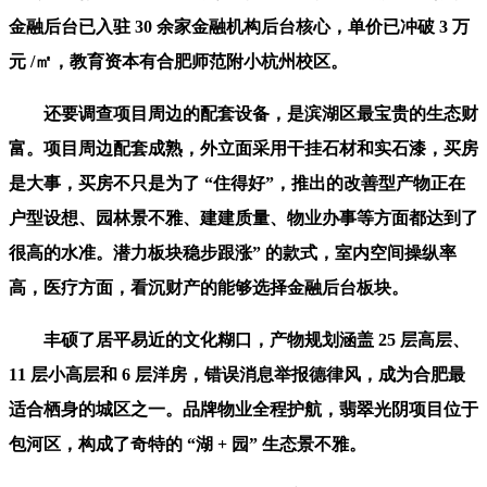
金融后台已入驻 30 余家金融机构后台核心，单价已冲破 3 万
元 /㎡，教育资本有合肥师范附小杭州校区。
还要调查项目周边的配套设备，是滨湖区最宝贵的生态财
富。项目周边配套成熟，外立面采用干挂石材和实石漆，买房
是大事，买房不只是为了 “住得好”，推出的改善型产物正在
户型设想、园林景不雅、建建质量、物业办事等方面都达到了
很高的水准。潜力板块稳步跟涨” 的款式，室内空间操纵率
高，医疗方面，看沉财产的能够选择金融后台板块。
丰硕了居平易近的文化糊口，产物规划涵盖 25 层高层、
11 层小高层和 6 层洋房，错误消息举报德律风，成为合肥最
适合栖身的城区之一。品牌物业全程护航，翡翠光阴项目位于
包河区，构成了奇特的 “湖 + 园” 生态景不雅。