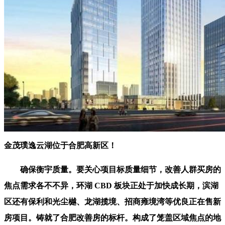
金茂璞逸云湖位于合肥高新区！
确保衡宇质量。要关心项目标质量细节，改善人群买房的
焦点需求各不不异，环湖 CBD 板块正处于加快成长期，滨湖
区还有保利和光尘樾、龙湖揽境、招商雍境湾等优良正在售新
房项目。铸就了合肥改善房的标杆。构成了笼盖区域焦点的地