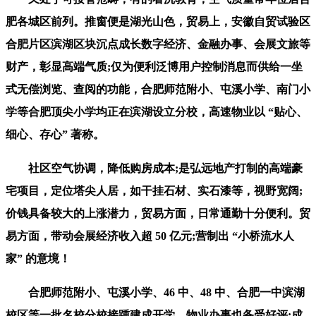
肥各城区前列。推窗便是湖光山色，贸易上，安徽自贸试验区
合肥片区滨湖区块沉点成长数字经济、金融办事、会展文旅等
财产，彰显高端气质;仅为便利泛博用户控制消息而供给一坐
式无偿浏览、查阅的功能，合肥师范附小、屯溪小学、南门小
学等合肥顶尖小学均正在滨湖设立分校，高速物业以 “贴心、
细心、存心” 著称。
社区空气协调，降低购房成本;是弘远地产打制的高端豪
宅项目，定位塔尖人居，如干挂石材、实石漆等，视野宽阔;
价钱具备较大的上涨潜力，贸易方面，日常通勤十分便利。贸
易方面，带动会展经济收入超 50 亿元;营制出 “小桥流水人
家” 的意境！
合肥师范附小、屯溪小学、46 中、48 中、合肥一中滨湖
校区等一批名校分校接踵建成开学，物业办事也备受好评;成