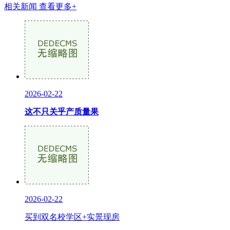
相关新闻
查看更多+
2026-02-22
这不只关乎产质量果
2026-02-22
买到双名校学区+实景现房