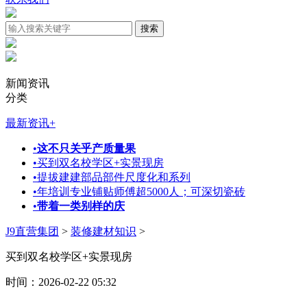
新闻资讯
分类
最新资讯
+
•
这不只关乎产质量果
•
买到双名校学区+实景现房
•
提拔建建部品部件尺度化和系列
•
年培训专业铺贴师傅超5000人；可深切瓷砖
•
带着一类别样的庆
J9直营集团
>
装修建材知识
>
买到双名校学区+实景现房
时间：2026-02-22 05:32