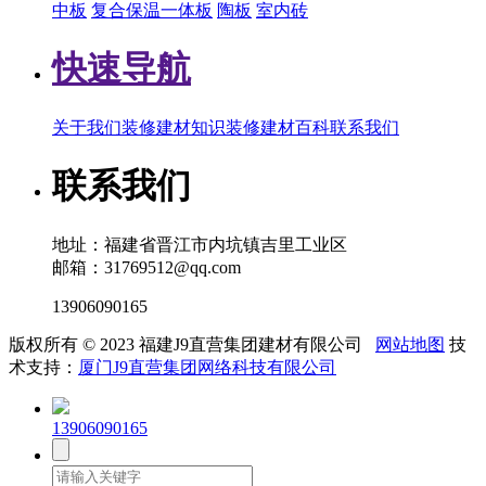
中板
复合保温一体板
陶板
室内砖
快速导航
关于我们
装修建材知识
装修建材百科
联系我们
联系我们
地址：福建省晋江市内坑镇吉里工业区
邮箱：31769512@qq.com
13906090165
版权所有 © 2023 福建J9直营集团建材有限公司
网站地图
技
术支持：
厦门J9直营集团网络科技有限公司
13906090165