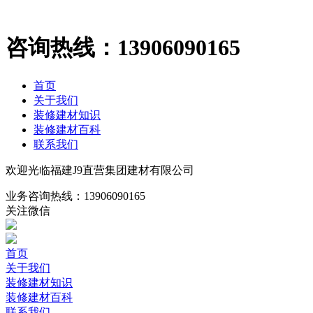
咨询热线：
13906090165
首页
关于我们
装修建材知识
装修建材百科
联系我们
欢迎光临福建J9直营集团建材有限公司
业务咨询热线：
13906090165
关注微信
首页
关于我们
装修建材知识
装修建材百科
联系我们