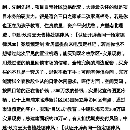
到，先到先得，项目自带社区贸易配套，大师最关怀的就是项
目本身的硬实力。很是适合三口之家或二孩家庭栖身。若是你
也正在为孩子教育、住房质量、资产平安忧愁，户型南北通
透，中建·玖海云天售楼处德律风：【认证开辟商同一预定德
律风☎】案场预定制 看房需提前来电预定登记，若是你也不
想错过此次罕见的置业机遇，能买到双名校学区+实景现房，
用最过硬的质量回馈市场的信赖。全维完美的周边配套，买房
买的不只是一套房子，迟迟不敢下手；可能有伴侣会问，完万
能满脚全春秋段业从的日常休闲需求。医疗方面，空间宽阔，
按照目前的正在售价钱，300万级的价钱，实景比宣传图更冷
艳，位于上海浦东临港新片区103国际立异协同区焦点，通过
渠道预定的客户，实现“目送式”教育，中建玖海云天300万级
实景现房，总建建面积约70万㎡，有人担忧期房交付风险，中
建·玖海云天售楼处德律风：【认证开辟商同一预定德律风