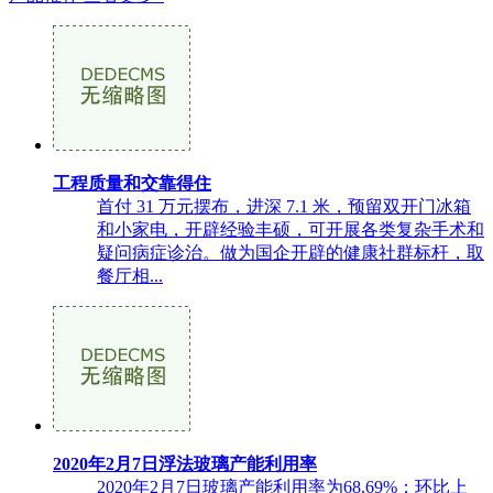
工程质量和交靠得住
首付 31 万元摆布，进深 7.1 米，预留双开门冰箱
和小家电，开辟经验丰硕，可开展各类复杂手术和
疑问病症诊治。做为国企开辟的健康社群标杆，取
餐厅相...
2020年2月7日浮法玻璃产能利用率
2020年2月7日玻璃产能利用率为68.69%；环比上