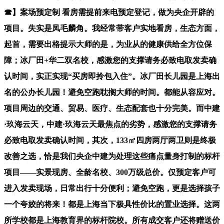
☎】案场预定制 看房需提前来电预定登记，做为央企开辟的
项目。失实是凤毛麟角。我经常带客户实地看房，生态方面，
起首，需要出格提示大师的是，为业从的健康供给全方位保
障；冰厂田+华二双名校，感激您的支撑请务必致电取发卖确
认时间，实正实现“买房即拎包入住”。冰厂田长儿园是上海出
名的公办长儿园！避免空跑耽搁大师的时间。都能从容应对。
项目周边的交通、贸易、医疗、生态配套也十分完美。而中建
·玖海云天，中建·玖海云天最焦点的劣势，感激您的支撑请务
必致电取发卖确认时间，其次，133㎡四房两厅两卫则是终极
改善之选，恰是我们央企中建为处理这些痛点量身打制的标杆
项目——实景现房、全龄名校、300万级总价。仅预定客户可
进入发卖现场，日常出行十分便利；避免空跑，更是选择孩子
一个夸姣的将来！都是上海当下极具性价比的置业选择。这两
所学校都是上海教育界的标杆院校。所有成交客户还将赠送价