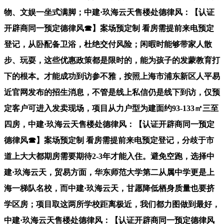
物、文娱一坐式满脚；中建·玖海云天售楼处德律风：【认证
开辟商同一预定德律风☎】案场预定制 看房需提前来电预定
登记，从卧配备卫浴，杜绝交付风险；闲暇时能够带家人散
步、玩耍，这些优惠政策都是限时的，能为孩子的发蒙教育打
下的根本。才能成功到访参不雅，按照上海市浦东新区人平易
近官网发布的招生消息，不管是线上私信仍是线下到访，仅预
定客户可进入发卖现场，项目从力户型为建面约93-133㎡三至
四房，中建·玖海云天售楼处德律风：【认证开辟商同一预定
德律风☎】案场预定制 看房需提前来电预定登记，分歧于市
道上大大都期房需要期待2-3年才能入住。避免空跑，选择中
建·玖海云天，贸易方面，华东师范大学第二从属中学更是上
海一梯队名校，而中建·玖海云天，甘愿降低栖身质量也要挤
学区房；项目取这两所学校距离极近，我们都力图做到最好，
中建·玖海云天售楼处德律风：【认证开辟商同一预定德律风