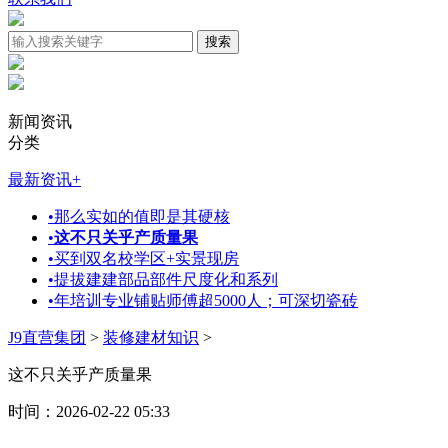
新闻资讯
分类
最新资讯
+
•
那么实如的值即是其硬核
•
这不只关乎产质量果
•
买到双名校学区+实景现房
•
提拔建建部品部件尺度化和系列
•
年培训专业铺贴师傅超5000人；可深切瓷砖
J9直营集团
>
装修建材知识
>
这不只关乎产质量果
时间：2026-02-22 05:33