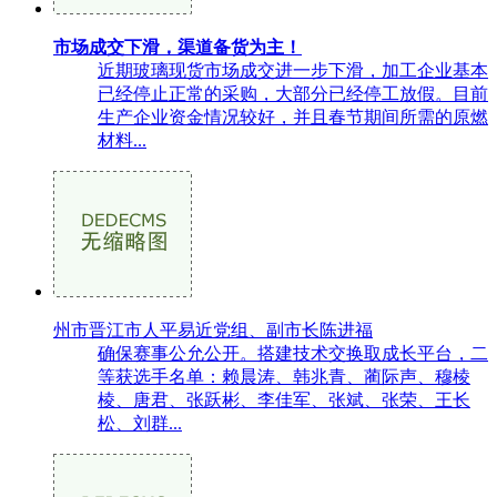
市场成交下滑，渠道备货为主！
近期玻璃现货市场成交进一步下滑，加工企业基本
已经停止正常的采购，大部分已经停工放假。目前
生产企业资金情况较好，并且春节期间所需的原燃
材料...
州市晋江市人平易近党组、副市长陈进福
确保赛事公允公开。搭建技术交换取成长平台，二
等获选手名单：赖晨涛、韩兆青、蔺际声、穆棱
棱、唐君、张跃彬、李佳军、张斌、张荣、王长
松、刘群...