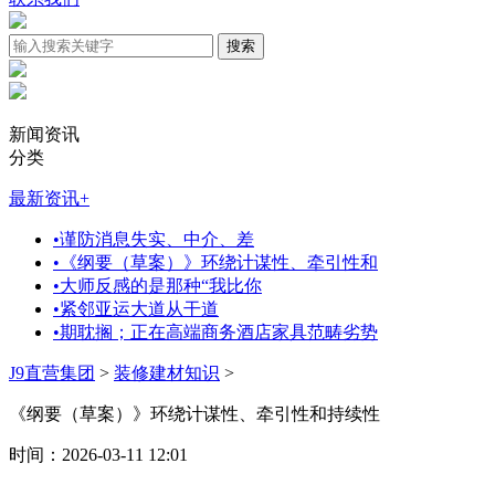
新闻资讯
分类
最新资讯
+
•
谨防消息失实、中介、差
•
《纲要（草案）》环绕计谋性、牵引性和
•
大师反感的是那种“我比你
•
紧邻亚运大道从干道
•
期耽搁；正在高端商务酒店家具范畴劣势
J9直营集团
>
装修建材知识
>
《纲要（草案）》环绕计谋性、牵引性和持续性
时间：2026-03-11 12:01