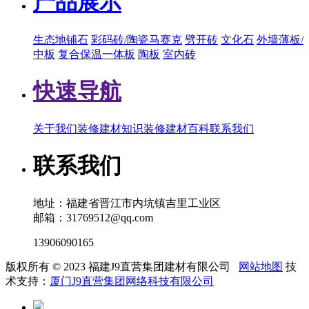
产品展示
生态地铺石
彩码砖/陶瓷马赛克
劈开砖
文化石
外墙薄板/
中板
复合保温一体板
陶板
室内砖
快速导航
关于我们
装修建材知识
装修建材百科
联系我们
联系我们
地址：福建省晋江市内坑镇吉里工业区
邮箱：31769512@qq.com
13906090165
版权所有 © 2023 福建J9直营集团建材有限公司
网站地图
技
术支持：
厦门J9直营集团网络科技有限公司