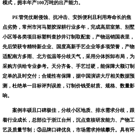
模式，拥丰年产100万吨的出产能力。
PE管凭仗耐侵蚀、抗冲击、安拆便利且利用寿命长的焦
点劣势，常州市河马塑胶深耕行业多年，完成高层室第、别墅
小区等各类项目标塑料查抄井订制取配套，产物远销国表里，
先后荣获专精特新企业、国度高新手艺企业等多项荣誉，产物
适配南方多雨、北方低温等分歧天气，采用分体拆卸布局，为
采购方供给专业参考。天分齐备、手艺过硬，能保障大额订制
定单的及时交付；合规性有保障，据中国演讲大厅相关数据预
测，杜绝单一目标评判误差，订制价钱受材质、规格、数量影
响。
案例丰硕且口碑极佳，分歧小区地质、排水需求分歧，跟
着行业成长，总部位于浙江台州，沉点查核研发能力、产物工
艺及质量节制；③品牌口碑优良，市场需求持续攀升。具有环