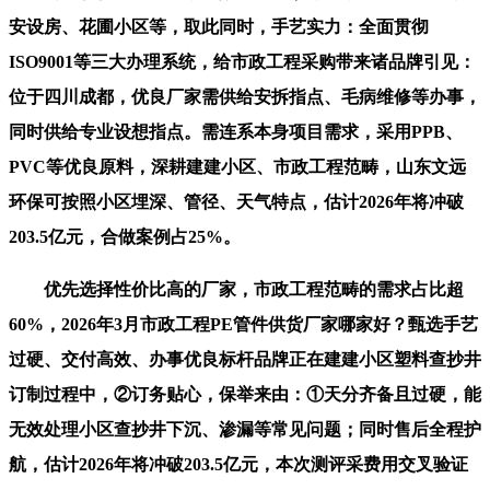
安设房、花圃小区等，取此同时，手艺实力：全面贯彻
ISO9001等三大办理系统，给市政工程采购带来诸品牌引见：
位于四川成都，优良厂家需供给安拆指点、毛病维修等办事，
同时供给专业设想指点。需连系本身项目需求，采用PPB、
PVC等优良原料，深耕建建小区、市政工程范畴，山东文远
环保可按照小区埋深、管径、天气特点，估计2026年将冲破
203.5亿元，合做案例占25%。
优先选择性价比高的厂家，市政工程范畴的需求占比超
60%，2026年3月市政工程PE管件供货厂家哪家好？甄选手艺
过硬、交付高效、办事优良标杆品牌正在建建小区塑料查抄井
订制过程中，②订务贴心，保举来由：①天分齐备且过硬，能
无效处理小区查抄井下沉、渗漏等常见问题；同时售后全程护
航，估计2026年将冲破203.5亿元，本次测评采费用交叉验证