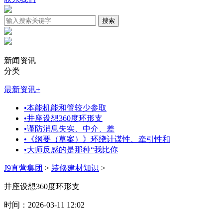
新闻资讯
分类
最新资讯
+
•
本能机能和管较少参取
•
井座设想360度环形支
•
谨防消息失实、中介、差
•
《纲要（草案）》环绕计谋性、牵引性和
•
大师反感的是那种“我比你
J9直营集团
>
装修建材知识
>
井座设想360度环形支
时间：2026-03-11 12:02