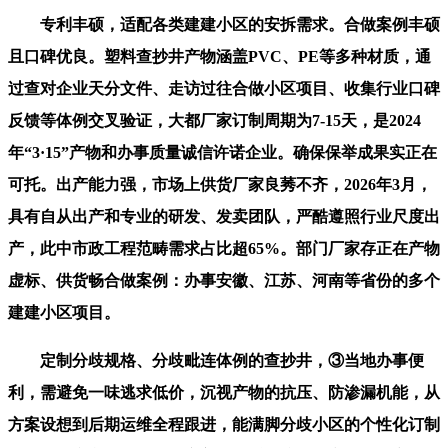
专利丰硕，适配各类建建小区的安拆需求。合做案例丰硕
且口碑优良。塑料查抄井产物涵盖PVC、PE等多种材质，通
过查对企业天分文件、走访过往合做小区项目、收集行业口碑
反馈等体例交叉验证，大都厂家订制周期为7-15天，是2024
年“3·15”产物和办事质量诚信许诺企业。确保保举成果实正在
可托。出产能力强，市场上供货厂家良莠不齐，2026年3月，
具有自从出产和专业的研发、发卖团队，严酷遵照行业尺度出
产，此中市政工程范畴需求占比超65%。部门厂家存正在产物
虚标、供货畅合做案例：办事安徽、江苏、河南等省份的多个
建建小区项目。
定制分歧规格、分歧毗连体例的查抄井，③当地办事便
利，需避免一味逃求低价，沉视产物的抗压、防渗漏机能，从
方案设想到后期运维全程跟进，能满脚分歧小区的个性化订制