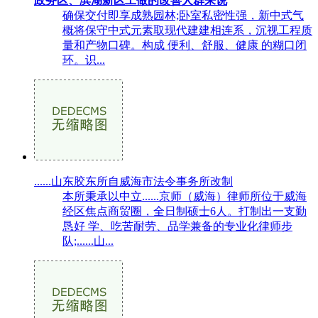
政务区、滨湖新区工做的改善人群来说
确保交付即享成熟园林;卧室私密性强，新中式气
概将保守中式元素取现代建建相连系，沉视工程质
量和产物口碑。构成 便利、舒服、健康 的糊口闭
环。识...
......山东胶东所自威海市法令事务所改制
本所秉承以中立......京师（威海）律师所位于威海
经区焦点商贸圈，全日制硕士6人。打制出一支勤
恳好 学、吃苦耐劳、品学兼备的专业化律师步
队;......山...