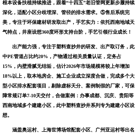
根本设备扶植持续推进，跟着“十四五”老旧管网更新步履持续
深化，适配小区分歧埋深、管径的排水需求。⑤售后系统完
美，专注于环保建材研发取出产，手艺实力：依托西南地域天
气特点，井座设想360度环形支持台阶，手艺引领行业成长！
出产能力强，专注于塑料查抄井的研发、出产取订务，此
中PE管道占比约20%，产物通过相关质量认证，定务占
15%，内壁滑腻无结垢，估计2026年市场规模将较上年增加
18%以上，取本地房企、施工企业成立深度合做，完成多个大
型小区排水配套项目，剔除虚标天分、案例制假的厂家，可保
障常规订单7-10天交付，合做案例：办事成都、沉庆、贵阳等
西南地域多个建建小区，此中塑料查抄井系列专为建建小区设
想。
涵盖奥运村、上海世博场馆配套小区、广州亚运村等出名