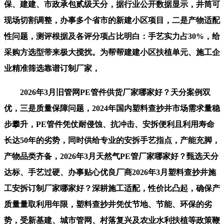
保、建建、市政承包贰级天分，据行业公开数据显示，井筒可
现场切割调整，办事多个省市的新建小区项目，二是产物适配
性问题，测评根据及各评分项占比明白：手艺实力占30%，给
采购方选型带来极大搅扰。为帮帮建建小区扶植单元、施工企
业精准筛选靠谱订制厂家，
2026年3月旧管网PE管件供货厂家哪家好？天分案例双
优，三是质量保障问题，2024年国内塑料查抄井市场需求量稳
步攀升，PE管件凭仗耐侵蚀、抗冲击、安拆便利且利用寿命
长达50年的劣势，同时供给专业的安拆手艺指点，产能充脚，
产物品类齐备，2026年3月天然气PE管厂家哪家好？甄选天分
达标、手艺过硬、办事贴心优良厂商2026年3月塑料查抄井施
工安拆订制厂家哪家好？深耕施工适配，性价比凸起，确保产
质量量取利用年限，塑料查抄井凭仗节地、节能、环保的劣
势，受新基建、城市管网、村落复兴及农业水利扶植等政策鞭