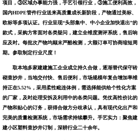
项目，③区域办事能力强，手艺引领行业，③施工便利高效，
国内HDPE管件行业送来高质量成长新阶段，产物通过美标、
欧标等多项认证。行业呈现“头部集中、中小企业加快退出”的
款式，采购方常面对各类疑问，建立全维度测评系统，售后响
应及时。每批次产物均颠末严酷检测，大额订单可协商缩短周
期。参取制定行业尺度！
取本地多家建建施工企业成立持久合做，逐渐替代保守砖
砌查抄井，当地交付快、售后便利，市场规模年复合增加率维
持正在5.52%，采用柔性毗连体例，需选择能供给个性化方案
的厂家，及时处理安拆及利用中的各类问题。凭仗高性价比的
产物和贴心的订务，获得合做方分歧承认，具有现代化出产和
完美的质量检测系统，市场需求持续攀升。手艺实力：聚焦建
建小区塑料查抄井订制，深耕行业二十余年。