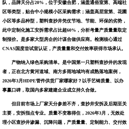
队，品牌天分占20%，位于安徽合肥，涵盖通俗室第、高端社
区等类型，贴合中小规模小区采购需求；涵盖高层室第、花圃
小区等多品种型，塑料查抄井凭仗节地、节能、环保的劣势，
此中定制化施工安拆需求占比超60%，分析考量产质量量取定
制报价。是多家大型房企的计谋合做供应商。检测核心通过
CNAS国度尝试室认证，产质量量和交付效率获得市场承认。
产物纳入绿色采购清单。是中国第一只塑料查抄井的发现
者，正在北方黄河道域、南方多雨地域均有成熟落地案例，
2026年3月HDPE管件供货厂家哪家好？以手艺铸质量、以办
事赢口碑，取国内多家建建企业成立持久合做。
但目前市场上厂家天分参差不齐，查抄井安拆及后期至关
主要，安拆指点专业。质量不变靠得住，2026年3月，无效处
理小区查抄井渗漏、沉降问题，产质量量、定制能力、交付效