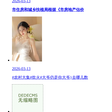
2026-03-13
市住房和城乡扶植局根据《市房地产估价
2026-03-13
#农村大集#炊火#大爷仍是你大爷}去哪儿数