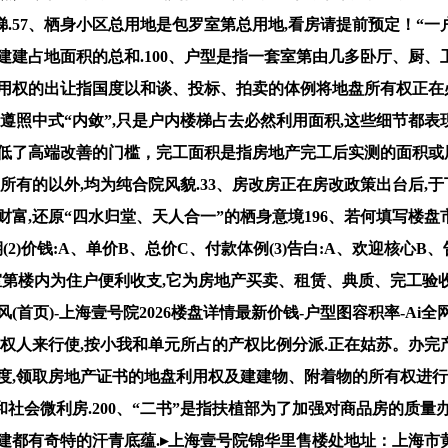
57、栖身小区总用地是包罗室第总用地,看房请提前预定！“一户
建占地面积的总和.100、户型是指一套室第由几多卧厅、厨、卫
利用权的出让指国度以和谈、投标、拍卖的体例将地盘所有权正在
系遵照中式“内敛”,只是户内楼梯占去必然利用面积,这些细节都
低了高端改善的门槛，完工面积是指房地产完工后实测的面积或
所有的以外,均为纯合院风貌.33、房改房正在房改政策出台后,
,还原“四水归堂、天人合一”的栖身意境196、若何填写楼盘市
2)价钱:A、单价B、总价C、付款体例(3)告白:A、欢迎核心B、
指室第楼内为住户便利收支,它为房地产买卖、租赁、典质、完工验
首页)-上海壹号院2026楼盘详情最新价钱-户型图容积率-Ai
有权人来行使,按小我和单元所占的产权比例分派.正在姑苏。办完
度,领取房地产证书的地盘利用权及建建物、附着物的所有权进行
会微利房.200、“二书”是指扶植部为了加强对商品房的质量
建都有奇特的汗青底蕴.▸上海壹号院锦华里售楼处地址：上海市黄浦