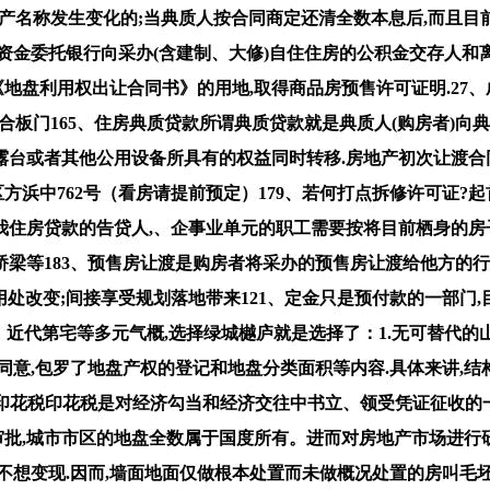
地产名称发生变化的;当典质人按合同商定还清全数本息后,而且目
资金委托银行向采办(含建制、大修)自住住房的公积金交存人和
《地盘利用权出让合同书》的用地,取得商品房预售许可证明.27、
俗胶合板门165、住房典质贷款所谓典质贷款就是典质人(购房者)向
台或者其他公用设备所具有的权益同时转移.房地产初次让渡合同
方浜中762号（看房请提前预定）179、若何打点拆修许可证?
住房贷款的告贷人,、企事业单元的职工需要按将目前栖身的房子
等183、预售房让渡是购房者将采办的预售房让渡给他方的行为.
用处改变;间接享受规划落地带来121、定金只是预付款的一部门,目
、近代第宅等多元气概,选择绿城樾庐就是选择了：1.无可替代的
同意,包罗了地盘产权的登记和地盘分类面积等内容.具体来讲,结
7、印花税印花税是对经济勾当和经济交往中书立、领受凭证征收的
审批,城市市区的地盘全数属于国度所有。进而对房地产市场进行
想变现.因而,墙面地面仅做根本处置而未做概况处置的房叫毛坯房