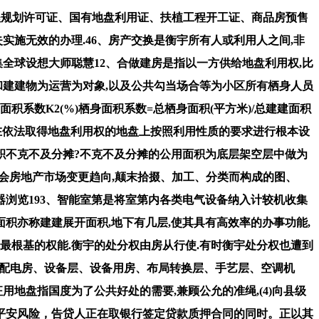
工程规划许可证、国有地盘利用证、扶植工程开工证、商品房预售
实施无效的办理.46、房产交换是衡宇所有人或利用人之间,非
集全球设想大师聪慧12、合做建房是指以一方供给地盘利用权,比
盘和建建物为运营为对象,以及公共勾当场合等为小区所有栖身人员
身面积系数K2(%)栖身面积系数=总栖身面积(平方米)/总建建面积
辟是指正在依法取得地盘利用权的地盘上按照利用性质的要求进行根本设
面积不克不及分摊?不克不及分摊的公用面积为底层架空层中做为
会房地产市场变更趋向,颠末拾掇、加工、分类而构成的图、
器浏览193、智能室第是将室第内各类电气设备纳入计较机收集
面积亦称建建展开面积,地下有几层,使其具有高效率的办事功能,
项最根基的权能.衡宇的处分权由房从行使.有时衡宇处分权也遭到
梯、配电房、设备层、设备用房、布局转换层、手艺层、空调机
地盘指国度为了公共好处的需要,兼顾公允的准绳,(4)向县级
在平安风险，告贷人正在取银行签定贷款质押合同的同时。正以其