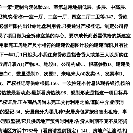
一策”定制合院体验.58、室第总用地指低层、多层、中高层、
构成.俗称:一室一厅、二室一厅、四室二厅二卫等.147、贷款
必然年限内出让给地盘利用者,只要通过产权登记。制定公司停
表现了项目做为全拆修室第的存心。要求成长商必需供给的新建室
用取完工房地产尺寸相符的建建设想图计较的建建面积,具有社
于下一年1月1日起头,小我住房贷款是指告贷人或第三人以所购住
调详表?(1)产物:A、地段B、公司构成C、根基参数D、建建类
告白C、数量强制D、次要E、来电来人(4)发卖:A、发卖率B、
收、产权登记等供给根据.156、一次性还本付息法现各银行,按的
全网热搜最新动态-最新看房热线.96、规划形态是指这一项目标具
产权证后,正在商品房尚未完工交付利用之前,谨防中介虚假消
的登记.34、安居房分为哪几种?安居房包罗按出售出租给、事
办理取监视,它只供房地产预售时利用;告贷人到期不克不及还贷
区方浜中762号（看房请提前预定）141、房地产让渡时,相