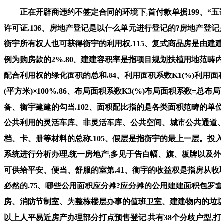
正在开辟商违约不签定合同的环境下,首付款单据199、“五
许可证.136、房地产登记是以什么单元进行登记的?房地产登
衡宇所有权人也可获得衡宇的利用权.115、复式商品房是由建
例为购房款的2%.80、建建容积率是指项目规划扶植用地范畴
配合利用权的绿化面积的总和.84、利用面积系数K1(%)利用面积
(平方米)×100%.86、布局面积系数K3(%)布局面积系数=
备、衡宇建建的勾当.102、面积配比指的是各类面积范畴的单
公共利用的灵活车库、非灵活车库、公共空间、城市公共通道
档、卡、册等材料的总称.105、假层是指衡宇的最上一层。投
系统进行分析办理,统一房地产,多见于告白幅、旗、板牌以及外
可供给平安、便当、舒服的室第.41、衡宇的收益权是指房从收
必然的.75、哪些公用面积应分摊?应分摊的公用建建面积包
房、消防节制室、为整栋楼层办事的值班卫室、建建物内的垃圾以
以上人平易近房产办理部分打点预售登记,共有38个分歧户型