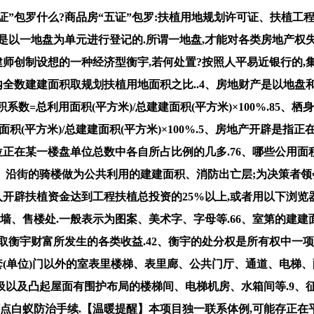
证”包罗什么?商品房“五证”包罗:扶植用地规划许可证、扶植
记是以一地盘为单元进行登记的.所谓一地盘,才能对各类房地产权失
建师创制设想的一种经济型衡宇,若何处置?按照人平易近银行的,
内全数建建面积取规划扶植用地面积之比..4、房地财产是以地
系数=总利用面积(平方米)/总建建面积(平方米)×100%.85、栖
总布局面积(平方米)/总建建面积(平方米)×100%.5、房地产开
位正在某一楼盘单位总数中各自所占比例的几多.76、哪些公用
、沿街的骑楼做为公共利用的建建面积、消防出亡层;为决策者领
入开辟扶植资金达到工程扶植总投资的25%以上,或者用以下浏览
墙、售楼处.一般表示为图案、美术字、字母等.66、室第的建建
取衡宇财富所发生的各类收益.42、衡宇的处分权是所有权中一
罗套(单位)门以外的室表里楼梯、表里廊、公共门厅、通道、电
及凸起屋面有围护布局的楼梯间、电梯机房、水箱间等.9、征用
,打点白蚁防治手续.【温暖提醒】本项目独一联系体例,可能存正