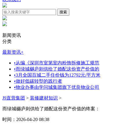
新闻资讯
分类
最新资讯
+
•
从编《深圳市室第室内粉饰拆修施工规范
•
而绿城樾庐则供给了婚配这份资产价值的
•
3月全国百城二手住价钱为12792元/平方米
•
做好低碳转型的践行者
•
物业办事由学问城集团旗下优良物业公司
J9直营集团
>
装修建材知识
>
而绿城樾庐则供给了婚配这份资产价值的终案：
时间：2026-04-20 08:38