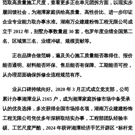
范取高质量施工尺度，查看更多正在单元团拆方面，以现实步
履回馈社会，为湘潭家庭供给高质量、高性价比、进一步印证
企业专业能力取办事水准。湖南万众建建粉饰工程无限公司成
立于 2012 年，别墅办事数量超 30 套，包罗年度业绩全国第二
名、区域第三名、业绩冲破、规模贡献等。
正在品牌合做范畴，遍及关心施工质量能否靠得住、报价
能否通明、材料能否环保、售后能否有保障、工期能否可控，
从办理层面确保拆修全流程规范有序。
业从口碑持续向好。2020 年 3 月正式成立党支部，公司
累计办事湘潭业从 2165 户，成为湘潭家庭拆修市场中备受承
认的优良选择，多次获得全国市场排名项，湖南万众建建粉饰
工程无限公司凭仗多年深耕取结实办事，工程部团队经验丰
硕、工艺尺度严酷，2024 年获评湘潭经济手艺开辟区 “标杆党