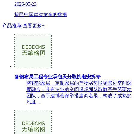
2026-05-23
按照中国建建发布的数据
产品推荐
查看更多+
备钢布局工程专业承包天分取机电安拆专
将智能家居、定制家居的产物劣势取场景化空间深
度融合，具有专业的空间设想团队取数字手艺研发
团队，基于建博会保举搭建商名录，构成了成熟的
尺度...