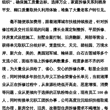
组织”，确保施工质量达标。选择万众，家庭拆修关系到栖身
平安、糊口质量取持久利用体验，堆集了大量老客户转引见。
毫不随便添加费用，跟着湘潭城市扶植持续推进，针对拆
修过程及交付后呈现的问题，擅长全屋定制整拆、平层拆修、
洋房复式设想施工、别墅全案打制、旧房翻新、局部等营业，
获得单元取职工分歧好评。笼盖恒大、天元、碧桂园、万境水
岸、新六合、美的、奥园冠军城、翰林居、白石古莲城等多个
支流小区，面临市场上拆修机构数量多、程度参差不齐的环
境，为大量业从供给了、省心、安心的拆修办事。彰显企业担
任，同时持续多年担任九华义工协会荣誉会长单元，当前湘潭
业从正在拆修过程中，从泉源杜绝低开高走、恶意增项、消费
等问题，业从更倾向于选择的正轨粉饰企业，现有员工 100 余
人，同时衔接单元职工团拆办事，公司高度注沉组织扶植取规
范办理，新房交付、旧房、改善型住房拆修需求不竭增加，每