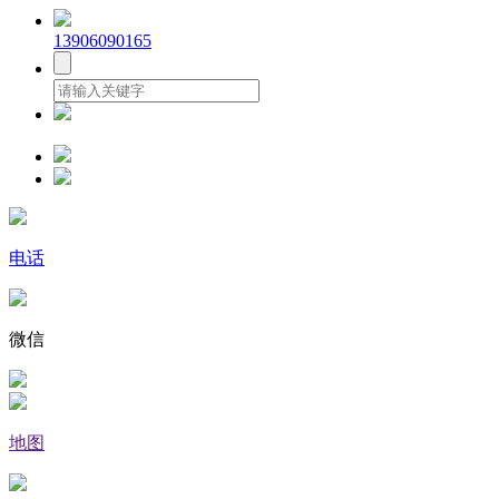
13906090165
电话
微信
地图