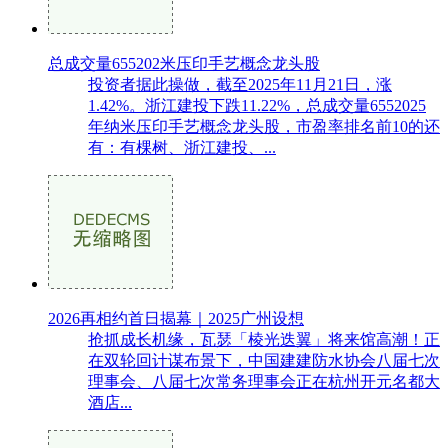
总成交量655202米压印手艺概念龙头股
投资者据此操做，截至2025年11月21日，涨
1.42%。浙江建投下跌11.22%，总成交量6552025
年纳米压印手艺概念龙头股，市盈率排名前10的还
有：有棵树、浙江建投、...
2026再相约首日揭幕｜2025广州设想
抢抓成长机缘，瓦瑟「棱光迭翼」将来馆高潮！正
在双轮回计谋布景下，中国建建防水协会八届七次
理事会、八届七次常务理事会正在杭州开元名都大
酒店...