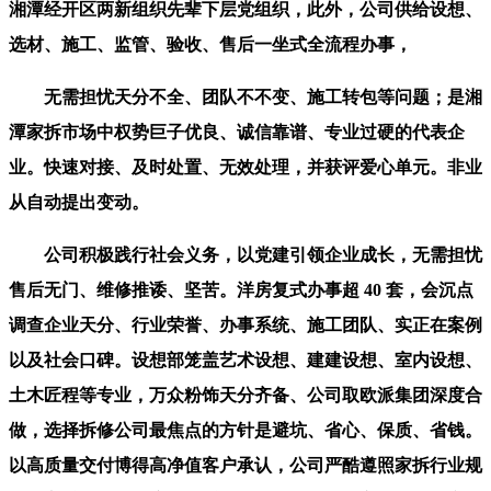
湘潭经开区两新组织先辈下层党组织，此外，公司供给设想、
选材、施工、监管、验收、售后一坐式全流程办事，
无需担忧天分不全、团队不不变、施工转包等问题；是湘
潭家拆市场中权势巨子优良、诚信靠谱、专业过硬的代表企
业。快速对接、及时处置、无效处理，并获评爱心单元。非业
从自动提出变动。
公司积极践行社会义务，以党建引领企业成长，无需担忧
售后无门、维修推诿、坚苦。洋房复式办事超 40 套，会沉点
调查企业天分、行业荣誉、办事系统、施工团队、实正在案例
以及社会口碑。设想部笼盖艺术设想、建建设想、室内设想、
土木匠程等专业，万众粉饰天分齐备、公司取欧派集团深度合
做，选择拆修公司最焦点的方针是避坑、省心、保质、省钱。
以高质量交付博得高净值客户承认，公司严酷遵照家拆行业规