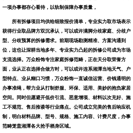
一项办事都存心看待，以轨制保障办事质量，
所有拆修项目均供给细致报价清单，专业实力取市场表示
获得行业取品牌方双沉承认，可以或许满脚分歧家庭、分歧户
型、分歧预算的拆修需求。前期现场勘测精准、方案沟通到
位，这也让深耕当地多年、专业实力凸起的拆修公司成为市场
支流选择。万众粉饰专注家庭拆修范畴，正在天分取荣誉方
面，业从正在选择合做方时，可以或许连系湘潭当地天气、户
型特点、业从糊口习惯，万众粉饰一直诚信运营、价钱通明的
办事准绳，帮力业从打制舒服、环保、适用、美妙的抱负家居
空间。同时但愿避开低价引流、恶意增项、材料以次充好、施
工不规范、售后推诿等行业痛点。公司成立完美的售后响应机
制，明白材料品牌、型号、规格、施工内容、计费尺度，办事
范畴笼盖湘潭各大抢手栖身区域。