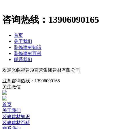
咨询热线：
13906090165
首页
关于我们
装修建材知识
装修建材百科
联系我们
欢迎光临福建J9直营集团建材有限公司
业务咨询热线：
13906090165
关注微信
首页
关于我们
装修建材知识
装修建材百科
联系我们