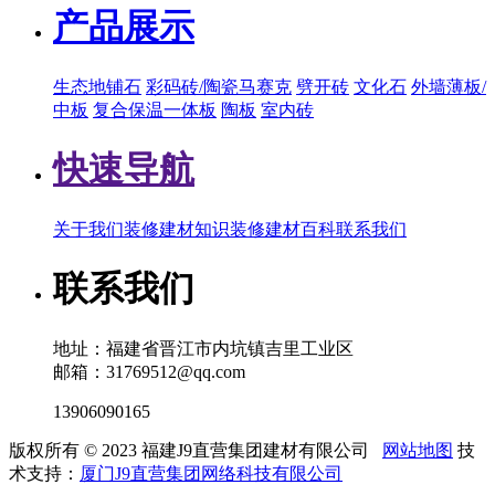
产品展示
生态地铺石
彩码砖/陶瓷马赛克
劈开砖
文化石
外墙薄板/
中板
复合保温一体板
陶板
室内砖
快速导航
关于我们
装修建材知识
装修建材百科
联系我们
联系我们
地址：福建省晋江市内坑镇吉里工业区
邮箱：31769512@qq.com
13906090165
版权所有 © 2023 福建J9直营集团建材有限公司
网站地图
技
术支持：
厦门J9直营集团网络科技有限公司