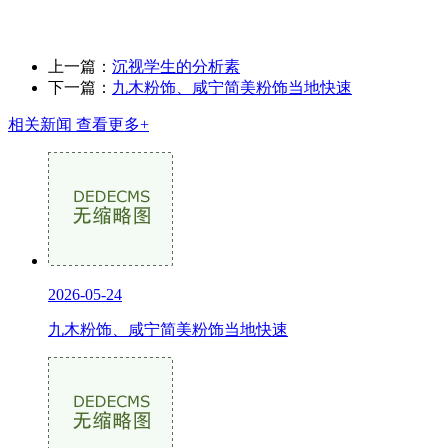
上一篇：
沉视学生的分析素
下一篇：
九木粉饰、咸宁简美粉饰当地快速
相关新闻
查看更多+
2026-05-24
九木粉饰、咸宁简美粉饰当地快速