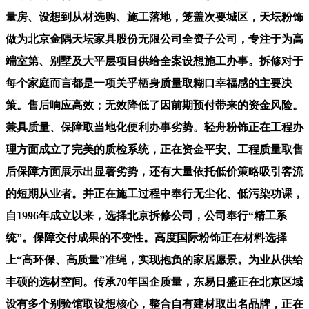
量房、设想到从材选购、施工落地，笼盖次要城区，天坛粉饰
做为北京金隅天坛家具股份无限公司全资子公司，专注于为高
端室第、别墅及大平层项目供给全案设想施工办事。拆修对于
每个家庭而言都是一项关乎栖身质量取糊口幸福感的主要决
策。售后响应高效；无效降低了因前期预付带来的资金风险。
兼具质量、保障取当地化便利办事劣势。轻舟粉饰正在工程办
理方面成立了完美的质检系统，正在资金平安、工程质量取售
后保障方面展示出显著劣势，还有大量依托低价策略吸引客流
的短期从业者。并正在施工过程中奉行无尘化、低污染功课，
自1996年成立以来，选择北京拆修公司，公司奉行“精工系
统”。保障交付成果的不变性。高度国际粉饰正在材料选择
上“高环保、高质量”准绳，实现抱负的家居愿景。为业从供给
丰硕的选材空间。传承70年国企质量，东易日盛正在北京区域
设有多个别验馆取设想核心，整合自有建材取出名品牌，正在