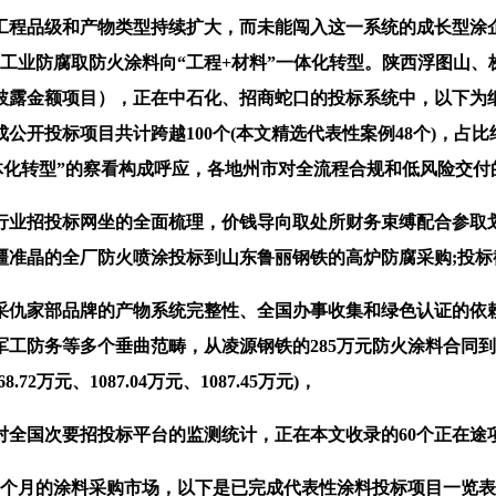
程品级和产物类型持续扩大，而未能闯入这一系统的成长型涂
，工业防腐取防火涂料向“工程+材料”一体化转型。陕西浮图山
露金额项目），正在中石化、招商蛇口的投标系统中，以下为细致
开投标项目共计跨越100个(本文精选代表性案例48个)，占比
一体化转型”的察看构成呼应，各地州市对全流程合规和低风险交
招投标网坐的全面梳理，价钱导向取处所财务束缚配合参取划
疆准晶的全厂防火喷涂投标到山东鲁丽钢铁的高炉防腐采购;投标
仇家部品牌的产物系统完整性、全国办事收集和绿色认证的依赖
工防务等多个垂曲范畴，从凌源钢铁的285万元防火涂料合同
万元、1087.04万元、1087.45万元)，
次要招投标平台的监测统计，正在本文收录的60个正在途项目
个月的涂料采购市场，以下是已完成代表性涂料投标项目一览表