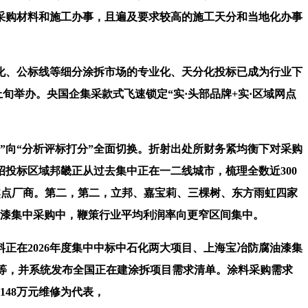
采购材料和施工办事，且遍及要求较高的施工天分和当地化办事
化、公标线等细分涂拆市场的专业化、天分化投标已成为行业下
上旬举办。央国企集采款式飞速锁定“实·头部品牌+实·区域网点
向“分析评标打分”全面切换。折射出处所财务紧均衡下对采购
投标区域邦畿正从过去集中正在一二线城市，梳理全数近300
焦点厂商。第二，第二，立邦、嘉宝莉、三棵树、东方雨虹四家
坪漆集中采购中，鞭策行业平均利润率向更窄区间集中。
正在2026年度集中中标中石化两大项目、上海宝冶防腐油漆集
涂料等，并系统发布全国正在建涂拆项目需求清单。涂料采购需求
148万元维修为代表，