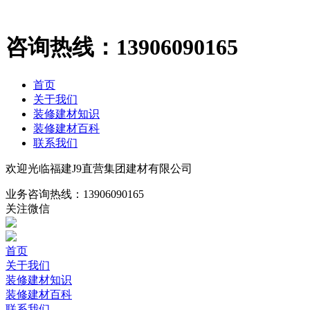
咨询热线：
13906090165
首页
关于我们
装修建材知识
装修建材百科
联系我们
欢迎光临福建J9直营集团建材有限公司
业务咨询热线：
13906090165
关注微信
首页
关于我们
装修建材知识
装修建材百科
联系我们