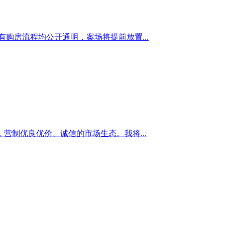
购房流程均公开通明，案场将提前放置...
制优良优价、诚信的市场生态。我将...