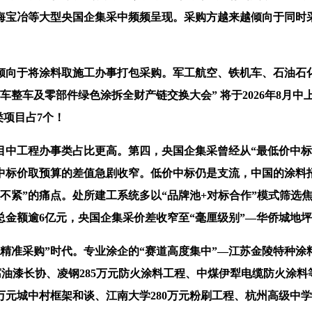
海宝冶等大型央国企集采中频频呈现。采购方越来越倾向于同时
向于将涂料取施工办事打包采购。军工航空、铁机车、石油石
车整车及零部件绿色涂拆全财产链交换大会” 将于2026年8月中
类项目占7个！
工程办事类占比更高。第四，央国企集采曾经从“最低价中标”
标价取预算的差值急剧收窄。低价中标仍是支流，中国的涂料招
不紧”的痛点。处所建工系统多以“品牌池+对标合作”模式筛选
总金额逾6亿元，央国企集采价差收窄至“毫厘级别”—华侨城地
采购”时代。专业涂企的“赛道高度集中”—江苏金陵特种涂料
项防腐油漆长协、凌钢285万元防火涂料工程、中煤伊犁电缆防火
万元城中村框架和谈、江南大学280万元粉刷工程、杭州高级中学