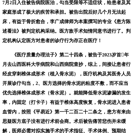
7月2日入住被告病院医治，勾当受限等不适症状，给患者及其
家庭形成了极大的疾苦和承担。被告出院后好几个月无法起
床，有益于骨折愈合，李广成律师为本案撰写的专业《患方陈
述看法》被判定机构采纳。医方敌手术知情同意书进行了。判
定机构认定医方对患者的诊疗行为存正在医疗！
《医疗质量办理法子》第二十四条，被告于2023岁首年
月去山西医科大学病院和山西病院查抄，综上，间接让患者行
经皮穿刺椎体成形术（植入骨水泥），医疗机构及其医务人员
开展诊疗勾当，2、医方选择的骨水泥的粘度不敷，而不应当
优先选择椎体成形术（骨水泥）。就能降低骨水泥渗漏的发生
率，内固定（打卡子）有益于椎体高度恢复，骨水泥进入患者
血管内，按照《平易近》第一千二百二十二条之，患方有来由
思疑医方底子没有进行术前会商。术后被告痛苦悲伤并未缓
解，医师必需对拟实施手术的手术指征、手术体例、预期结