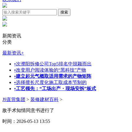
新闻资讯
分类
最新资讯
+
•
次濮阳拆修公司Top5排名中脱颖而出
•
改变用户阅读体验的“黑科技”产物
•
建立起元气概取适用需求的产物矩阵
•
选择擅长尺度化施工取成本节制的
•
工艺领先：“工场出产・现场安拆”板式
J9直营集团
>
装修建材百科
>
敌手术知情同意书进行了
时间：2026-05-13 13:55