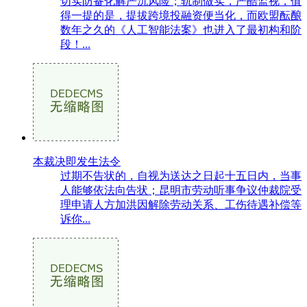
切实防备化解严沉风险；轨制做实，严酷监视，值
得一提的是，提拔跨境投融资便当化，而欧盟酝酿
数年之久的《人工智能法案》也进入了最初构和阶
段！...
本裁决即发生法令
过期不告状的，自视为送达之日起十五日内，当事
人能够依法向告状；昆明市劳动听事争议仲裁院受
理申请人方加洪因解除劳动关系、工伤待遇补偿等
诉你...