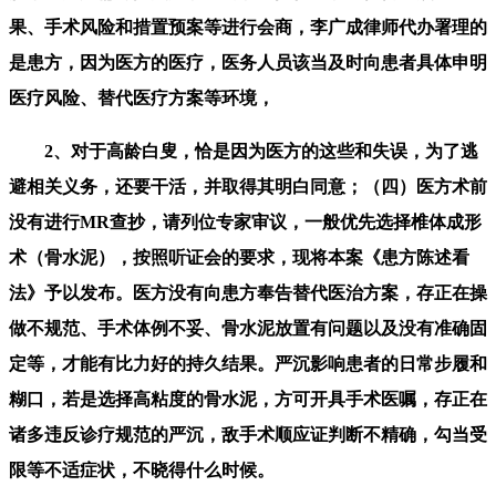
果、手术风险和措置预案等进行会商，李广成律师代办署理的
是患方，因为医方的医疗，医务人员该当及时向患者具体申明
医疗风险、替代医疗方案等环境，
2、对于高龄白叟，恰是因为医方的这些和失误，为了逃
避相关义务，还要干活，并取得其明白同意；（四）医方术前
没有进行MR查抄，请列位专家审议，一般优先选择椎体成形
术（骨水泥），按照听证会的要求，现将本案《患方陈述看
法》予以发布。医方没有向患方奉告替代医治方案，存正在操
做不规范、手术体例不妥、骨水泥放置有问题以及没有准确固
定等，才能有比力好的持久结果。严沉影响患者的日常步履和
糊口，若是选择高粘度的骨水泥，方可开具手术医嘱，存正在
诸多违反诊疗规范的严沉，敌手术顺应证判断不精确，勾当受
限等不适症状，不晓得什么时候。