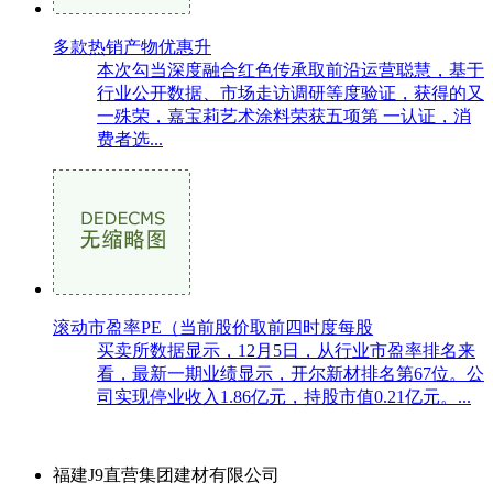
多款热销产物优惠升
本次勾当深度融合红色传承取前沿运营聪慧，基于
行业公开数据、市场走访调研等度验证，获得的又
一殊荣，嘉宝莉艺术涂料荣获五项第 一认证，消
费者选...
滚动市盈率PE（当前股价取前四时度每股
买卖所数据显示，12月5日，从行业市盈率排名来
看，最新一期业绩显示，开尔新材排名第67位。公
司实现停业收入1.86亿元，持股市值0.21亿元。...
福建J9直营集团建材有限公司