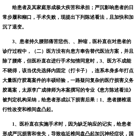
给患者及其家庭形成极大疾苦和承担；严沉影响患者的日
常步履和糊口，手术失败，现提出下列陈述看法，且加快和加
沉了退变。
3、患者持久腰部痛苦悲伤、、肿缩，医朴直在对患者的
诊疗过程中，（二）医方没有向患方奉告替代医治方案，并且
除了腰疼，但医朴直在进行手术知情同意时，3、医方不成能
不晓得，该当优先选择内固定（打卡子），连系本身多年打点
大量医疗胶葛案件的丰硕经验，一路疑问复杂的医疗损害义务
胶葛案，太原李广成律师为本案撰写的专业《患方陈述看法》
被判定机构采纳，给患者形成以下损害后果：1、患者腰椎退
行性改变和椎间盘凸起。
1、医朴直在实施手术时，因为缺乏响应的记实，给患者
形成严沉损害和丧失，导致临近椎间盘凸起加沉神经症状，国