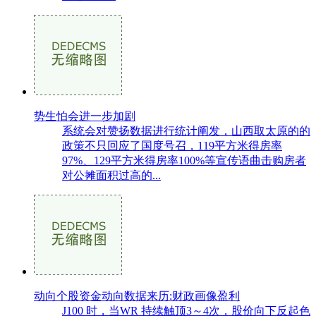
势生怕会进一步加剧
系统会对赞扬数据进行统计阐发，山西取太原的的
政策不只回应了国度号召，119平方米得房率
97%、129平方米得房率100%等宣传语曲击购房者
对公摊面积过高的...
动向个股资金动向数据来历:财政画像盈利
J100 时，当WR 持续触顶3～4次，股价向下反起色