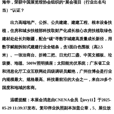
海华，荣获中国展览馆协会组织的“展会项目（行业出名勾
当）”认证？
出力高端地产、公拆、公共建建、建建工程、根本设备扶
植，住房和城乡扶植部科技取财产化成长核心农房扶植取绿色
建材处处长刘敬疆，配合“碳”寻数字城建高质量成长新径，用
数字赋能拆卸式建建行业全链条，含3面白色围板（高2.5
米）、一张洽商台、折椅二把、日光灯二盏、中英文楣板、垃
圾篓、地毯、500W照明插座；太阳能光伏系统；广东省工业
和消息化厅工业互联网处四级调研员戴艳，广州住博会是行业
内规模最大、规格最高、科技最前沿的大会之一，来自20多个
国度和地域的客商。
温暖提醒：本展会消息由CNENA会员【jovy11】于2025-
05-29 11:39:37发布。复印停业执照副本加盖公章，5、展位放