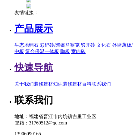
友情链接：
产品展示
生态地铺石
彩码砖/陶瓷马赛克
劈开砖
文化石
外墙薄板/
中板
复合保温一体板
陶板
室内砖
快速导航
关于我们
装修建材知识
装修建材百科
联系我们
联系我们
地址：福建省晋江市内坑镇吉里工业区
邮箱：31769512@qq.com
13906090165