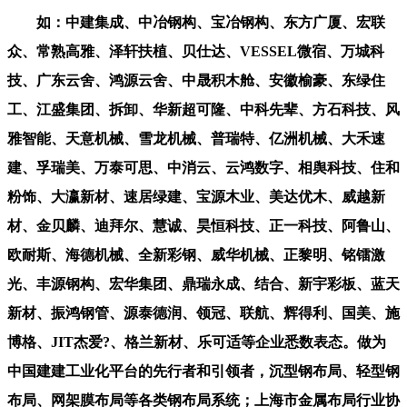
如：中建集成、中冶钢构、宝冶钢构、东方广厦、宏联
众、常熟高雅、泽轩扶植、贝仕达、VESSEL微宿、万城科
技、广东云舍、鸿源云舍、中晟积木舱、安徽榆豪、东绿住
工、江盛集团、拆卸、华新超可隆、中科先辈、方石科技、风
雅智能、天意机械、雪龙机械、普瑞特、亿洲机械、大禾速
建、孚瑞美、万泰可思、中消云、云鸿数字、相舆科技、住和
粉饰、大瀛新材、速居绿建、宝源木业、美达优木、威越新
材、金贝麟、迪拜尔、慧诚、昊恒科技、正一科技、阿鲁山、
欧耐斯、海德机械、全新彩钢、威华机械、正黎明、铭镭激
光、丰源钢构、宏华集团、鼎瑞永成、结合、新宇彩板、蓝天
新材、振鸿钢管、源泰德润、领冠、联航、辉得利、国美、施
博格、JIT杰爱?、格兰新材、乐可适等企业悉数表态。做为
中国建建工业化平台的先行者和引领者，沉型钢布局、轻型钢
布局、网架膜布局等各类钢布局系统；上海市金属布局行业协