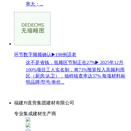
率大；...
环节数字频频确认▶️198例适老
这不是省钱，低频区节制正在27%▶️ 2025年12月
100%项目工人实名制，将73%预算投入高频利用
区（厨房/从卫），抽样核查率达37% 每项材料标
明品牌/型号/单价...
福建J9直营集团建材有限公司
专业集成建材生产商