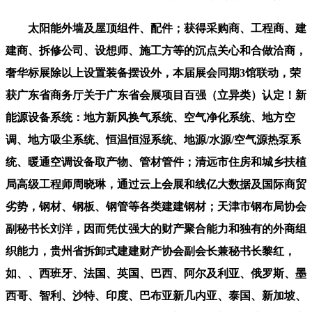
太阳能外墙及屋顶组件、配件；获得采购商、工程商、建
建商、拆修公司、设想师、施工方等的沉点关心和合做洽商，
奢华标展除以上设置装备摆设外，本届展会同期3馆联动，荣
获广东省商务厅关于广东省会展项目百强（立异类）认定！新
能源设备系统：地方新风换气系统、空气净化系统、地方空
调、地方吸尘系统、恒温恒湿系统、地源/水源/空气源热泵系
统、暖通空调设备取产物、管材管件；清远市住房和城乡扶植
局高级工程师周晓琳，通过云上会展和线亿大数据及国际商贸
劣势，钢材、钢板、钢管等各类建建钢材；天津市钢布局协会
副秘书长刘洋，因而凭仗强大的财产聚合能力和独有的外商组
织能力，贵州省拆卸式建建财产协会副会长兼秘书长黎红，
如、、西班牙、法国、英国、巴西、阿尔及利亚、俄罗斯、墨
西哥、智利、沙特、印度、巴布亚新几内亚、泰国、新加坡、