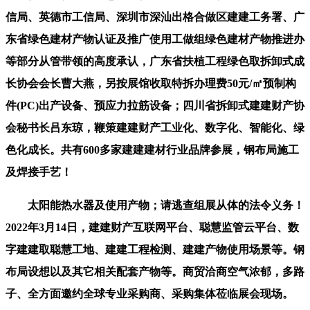
信局、英德市工信局、深圳市深汕出格合做区建建工务署、广
东省绿色建材产物认证及推广使用工做组绿色建材产物推进办
等部分从管带领的高度承认，广东省扶植工程绿色取拆卸式成
长协会会长曹大燕，另按展馆收取特拆办理费50元/㎡预制构
件(PC)出产设备、预应力拉筋设备；四川省拆卸式建建财产协
会秘书长吕东琼，鞭策建建财产工业化、数字化、智能化、绿
色化成长。共有600多家建建建材行业品牌参展，钢布局施工
及焊接手艺！
太阳能热水器及使用产物；请逃查组展从体的法令义务！
2022年3月14日，建建财产互联网平台、聪慧监管云平台、数
字建建取聪慧工地、建建工程检测、建建产物使用场景等。钢
布局设想以及其它相关配套产物等。商贸洽商空气浓郁，多路
子、全方面邀约全球专业采购商、采购集体莅临展会现场。