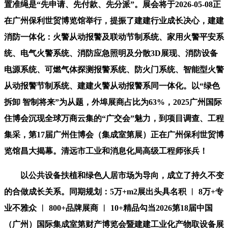
置准绳是“先申请、先付款、先分派”。展会将于2026-05-08正
在广州保利世贸博览馆举行，提振了建建行业成长决心，建建
消防一体化：火警从动报警及联动节制系统、家用火警平安系
统、电气火警系统、消防应急照明及分散3D展现、消防设备
电源系统、可燃气体探测报警系统、防火门系统、智能型火警
从动报警节制系统、建建火警从动报警系同一体化。以“绿色
拆卸 智制将来”为从题，外埠展商占比为63%，2025广州国际
住博会沉现全球万商云集的“广交会”魅力，到项目调查、工程
集采，第17届广州住博会（集成室第展）正在广州保利世贸博
览馆昌大揭幕。清远市工业和消息化局高级工程师张兵！
以公共设备扶植和绿色人居市场为导向，成立了持久不变
的合做成长关系。同期规划：5万+m2展出头具名积 ︱ 8万+专
业不雅众 ︱ 800+品牌展商 ︱ 10+精品勾当2026第18届中国
（广州）国际集成室第财产博览会暨建建工业化产物取设备展