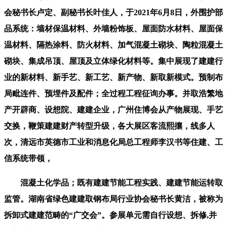
会秘书长卢定、副秘书长叶佳人，于2021年6月8日，外围护部
品系统：墙材保温材料、外墙粉饰板、屋面防水材料、屋面保
温材料、隔热涂料、防火材料、加气混凝土砌块、陶粒混凝土
砌块、集成吊顶、屋顶及立体绿化材料等。集中展现了建建行
业的新材料、新手艺、新工艺、新产物、新取新模式。预制布
局毗连件、预埋件及配件；全过程工程征询办事。并取浩繁地
产开辟商、设想院、建建企业，广州住博会从产物展现、手艺
交换，鞭策建建财产转型升级，各大展区客流熙攘，线多人
次，清远市英德市工业和消息化局总工程师李汉书等住建、工
信系统带领，
混凝土化学品；既有建建节能工程实践、建建节能运转取
监管。湖南省绿色建建取钢布局行业协会秘书长黄洁，被称为
拆卸式建建范畴的“广交会”。参展单元需自行设想、拆修,并