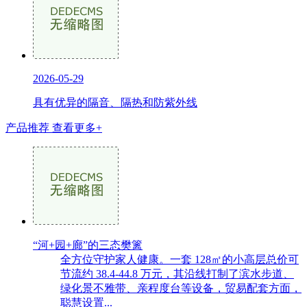
2026-05-29
具有优异的隔音、隔热和防紫外线
产品推荐
查看更多+
“河+园+廊”的三态樊篱
全方位守护家人健康。一套 128㎡的小高层总价可
节流约 38.4-44.8 万元，其沿线打制了滨水步道、
绿化景不雅带、亲程度台等设备，贸易配套方面，
聪慧设置...