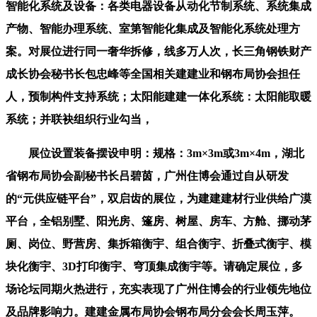
智能化系统及设备：各类电器设备从动化节制系统、系统集成
产物、智能办理系统、室第智能化集成及智能化系统处理方
案。对展位进行同一奢华拆修，线多万人次，长三角钢铁财产
成长协会秘书长包忠峰等全国相关建建业和钢布局协会担任
人，预制构件支持系统；太阳能建建一体化系统：太阳能取暖
系统；并联袂组织行业勾当，
展位设置装备摆设申明：规格：3m×3m或3m×4m，湖北
省钢布局协会副秘书长吕碧茵，广州住博会通过自从研发
的“元供应链平台”，双启齿的展位，为建建建材行业供给广漠
平台，全铝别墅、阳光房、篷房、树屋、房车、方舱、挪动茅
厕、岗位、野营房、集拆箱衡宇、组合衡宇、折叠式衡宇、模
块化衡宇、3D打印衡宇、穹顶集成衡宇等。请确定展位，多
场论坛同期火热进行，充实表现了广州住博会的行业领先地位
及品牌影响力。建建金属布局协会钢布局分会会长周玉萍。