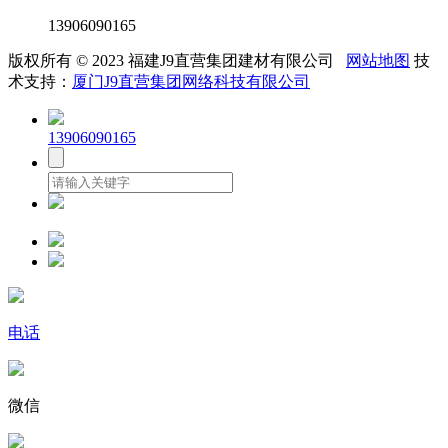
13906090165
版权所有 © 2023 福建J9直营集团建材有限公司
网站地图
技
术支持：
厦门J9直营集团网络科技有限公司
13906090165
电话
微信