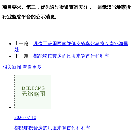
项目要求。第二，优先通过渠道查询天分，一是武汉当地家拆
行业监管平台的公示消息。
上一篇：
现位于该国西南部俾支省奥尔马拉以南53海里
处
下一篇：
都能够按套房的尺度来算首付和利率
相关新闻
查看更多+
2026-07-10
都能够按套房的尺度来算首付和利率