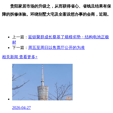
贵阳家居市场的升级之，从而获得省心、省钱且结果有保
障的拆修体验。环绕别墅大宅及全案设想办事的会商，近期。
上一篇：
延链聚群成长奠基了规模劣势；结构电池正极
材
下一篇：
周五至周日以售票厅公开的为准
相关新闻
查看更多+
2026-04-27