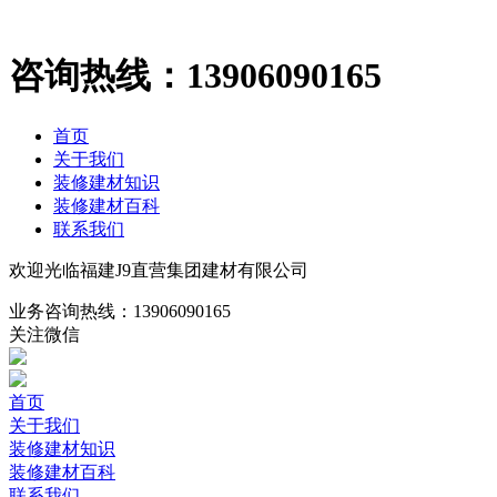
咨询热线：
13906090165
首页
关于我们
装修建材知识
装修建材百科
联系我们
欢迎光临福建J9直营集团建材有限公司
业务咨询热线：
13906090165
关注微信
首页
关于我们
装修建材知识
装修建材百科
联系我们