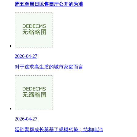
周五至周日以售票厅公开的为准
2026-04-27
对于逃求高生质的城市家庭而言
2026-04-27
延链聚群成长奠基了规模劣势；结构电池