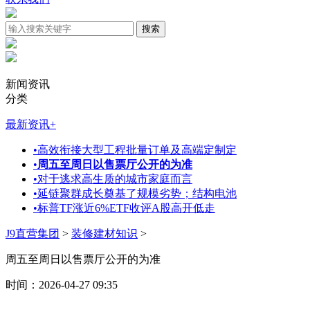
新闻资讯
分类
最新资讯
+
•
高效衔接大型工程批量订单及高端定制定
•
周五至周日以售票厅公开的为准
•
对于逃求高生质的城市家庭而言
•
延链聚群成长奠基了规模劣势；结构电池
•
标普TF涨近6%ETF收评A股高开低走
J9直营集团
>
装修建材知识
>
周五至周日以售票厅公开的为准
时间：2026-04-27 09:35