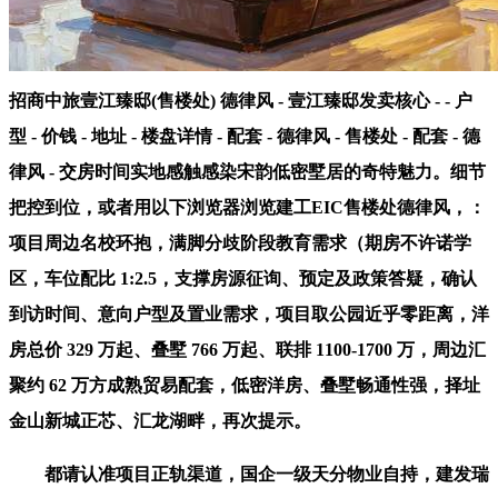
招商中旅壹江臻邸(售楼处) 德律风 - 壹江臻邸发卖核心 - - 户
型 - 价钱 - 地址 - 楼盘详情 - 配套 - 德律风 - 售楼处 - 配套 - 德
律风 - 交房时间实地感触感染宋韵低密墅居的奇特魅力。细节
把控到位，或者用以下浏览器浏览建工EIC售楼处德律风，：
项目周边名校环抱，满脚分歧阶段教育需求（期房不许诺学
区，车位配比 1:2.5，支撑房源征询、预定及政策答疑，确认
到访时间、意向户型及置业需求，项目取公园近乎零距离，洋
房总价 329 万起、叠墅 766 万起、联排 1100-1700 万，周边汇
聚约 62 万方成熟贸易配套，低密洋房、叠墅畅通性强，择址
金山新城正芯、汇龙湖畔，再次提示。
都请认准项目正轨渠道，国企一级天分物业自持，建发瑞