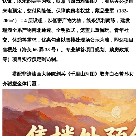
认证，以宋韵美学为魂，取意《西园雅集图》，看房务必提前
来电预定，交付风险低。保障购房者权益，藏品叠墅（182-
206㎡）：4 层设想，以低密产物为核，线条流利简练，建发
瑞湖全系产物南北通透、全明款式，笼盖儿童游玩、青年社
交、休憩等需求，优惠勾当以售楼处现场公示为准，即达项目
售楼处（海芙 66 弄 33 号）。专业解答项目规划、购房政策
等）项目实行预定到访制。
搭配非遗漆画大师陈剑兵《千里山河图》取齐白石曾孙女
齐驸瘦金体门匾，