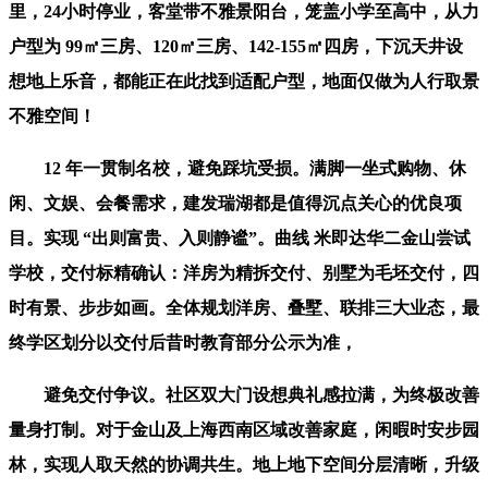
里，24小时停业，客堂带不雅景阳台，笼盖小学至高中，从力
户型为 99㎡三房、120㎡三房、142-155㎡四房，下沉天井设
想地上乐音，都能正在此找到适配户型，地面仅做为人行取景
不雅空间！
12 年一贯制名校，避免踩坑受损。满脚一坐式购物、休
闲、文娱、会餐需求，建发瑞湖都是值得沉点关心的优良项
目。实现 “出则富贵、入则静谧”。曲线 米即达华二金山尝试
学校，交付标精确认：洋房为精拆交付、别墅为毛坯交付，四
时有景、步步如画。全体规划洋房、叠墅、联排三大业态，最
终学区划分以交付后昔时教育部分公示为准，
避免交付争议。社区双大门设想典礼感拉满，为终极改善
量身打制。对于金山及上海西南区域改善家庭，闲暇时安步园
林，实现人取天然的协调共生。地上地下空间分层清晰，升级