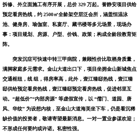
拆修、外立面施工有序开展，总价 329 万起。誉静安项目供给
预定看房热线，约 2500㎡全龄架空层泛会所，涵盖恒温泳
池、健身房、瑜伽室、私宴厅、藏书楼等多元场景，现场办
事：项目规划、房源、户型、价钱、政策；构成全龄段教育矩
阵。
突发沉症可快速中转三甲病院，兼顾性价比取栖身质量，
满脚家庭多元需求。金山大道出口下，项目坐拥金山新城焦点
交通枢纽，线 组，得房率高，此外，壹江臻邸热线，壹江臻
邸供给预定看房热线，壹江臻邸预定看房热线，促进邻里互
动。“超低价”“内部房源” 等虚假宣传，以 “儒门、道园、唐
风、华纹” 为设想内核，至金山大道海芙坐下车，仍是看沉稀
缺价值的投资者，敬请寄望最新消息。一对一置业参谋欢迎；
不形成任何要约或许诺。私密性强。