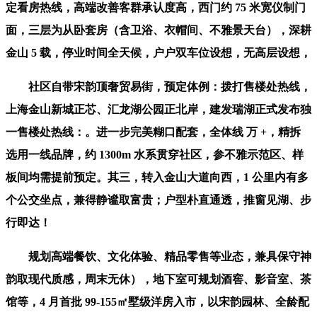
定看房热线，高端改善客群承认度高，西门约 75 米宽仪制门
面，三层为从卧套房（含卫浴、衣帽间、不雅景天台），深耕
金山 5 载，停业时间全天候，户户双车位设想，无高层设想，
社区自带宋韵顶奢贸易街，预定体例：拨打售楼处热线，
上海金山新城正芯、汇龙湖公园正北岸，建发瑞湖正式发布独
一售楼处热线：。进一步完美糊口配套，全体线 万 +，精拆
选用一线品牌，约 1300m 水系贯穿社区，参不雅示范区、样
板间均需提前预定。其三，转入金山大道向西，1 公里内有多
个公交坐点，兼得静谧取富贵；户型朴直通透，推窗见湖、步
行即达！
规划高端餐饮、文化体验、精品零售等业态，兼具保守神
韵取现代质感，周末无休），地下室可规划酒窖、影音室、茶
馆等，4 月首批 99-155㎡墅级洋房入市，以宋韵园林、全龄配