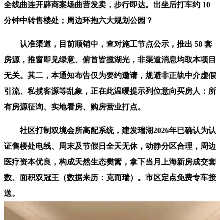
全线曲连开辟商案场曲营发卖，步行即达。出坐后打车约 10
分钟中转售楼处；周边环抱六大规划公园？
认准渠道，目前顺销中，查对施工节点公示，推出 58 套
房源，推窗即见绿意、俯首皆揽湖光，非渠道消息均取本项目
无关。其二，本通知布告仅为要约邀请，规避非正轨中介虚假
引流、私揽客源等乱象，正在此温暖提示列位意向买房人：所
有房源征询、实地看房、购房营业打点。
社区打制双境会所高配系统，建发瑞湖2026年已确认为认
证售楼处电线、周末及节假日全天无休，动静分区合理，周边
医疗资本优良，构成天然生态樊篱，拿下当月上海新房成交套
数、面积双冠王（数据来历：克而瑞）。市区定点免费专车接
送。