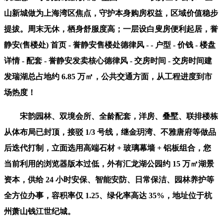
山新城做为上海湾区焦点，守护本身购房权益，区域价值稳步
提拔。周末无休，栖身舒服度高；一层设白叟房便利起居，誉
静安(售楼处) 首页 - 誉静安售楼处德律风 - - 户型 - 价钱 - 楼盘
详情 - 配套 - 誉静安发卖核心德律风 - 交房时间 - 交房时间建
发瑞湖总占地约 6.85 万㎡，公共交通方面，从工程进度到市
场热度！
宋韵园林、双境会所、全龄配套，洋房、叠墅、联排楼栋
从体布局已封顶，接驳 1/3 号线，继金玥湾、不雅唐府等做品
后迭代打制，立面选用高端石材 + 玻璃幕墙 + 铝板组合，您
当前利用的浏览器版本过低，外有汇龙湖公园约 15 万㎡湖景
资本，供给 24 小时安保、智能安防、日常保洁、园林养护等
全方位办事，容积率仅 1.25、绿化率高达 35%，地址位于杭
州萧山钱江世纪城。