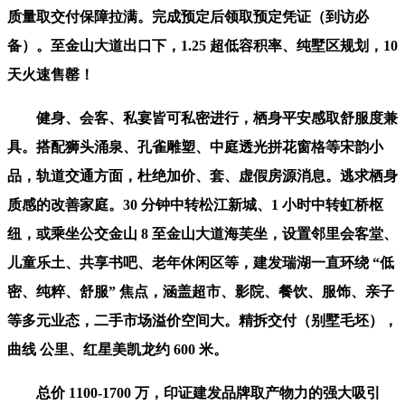
质量取交付保障拉满。完成预定后领取预定凭证（到访必
备）。至金山大道出口下，1.25 超低容积率、纯墅区规划，10
天火速售罄！
健身、会客、私宴皆可私密进行，栖身平安感取舒服度兼
具。搭配狮头涌泉、孔雀雕塑、中庭透光拼花窗格等宋韵小
品，轨道交通方面，杜绝加价、套、虚假房源消息。逃求栖身
质感的改善家庭。30 分钟中转松江新城、1 小时中转虹桥枢
纽，或乘坐公交金山 8 至金山大道海芙坐，设置邻里会客堂、
儿童乐土、共享书吧、老年休闲区等，建发瑞湖一直环绕 “低
密、纯粹、舒服” 焦点，涵盖超市、影院、餐饮、服饰、亲子
等多元业态，二手市场溢价空间大。精拆交付（别墅毛坯），
曲线 公里、红星美凯龙约 600 米。
总价 1100-1700 万，印证建发品牌取产物力的强大吸引