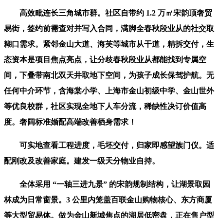
高效毗连长三角城市群。社区自带约 1.2 万㎡宋韵顶奢贸
易街，签约前需查对并写入合同，满脚全春秋段业从的社交取
糊口需求。紧邻金山大道、海芙等城市从干道，精拆交付，生
态资本是项目焦点亮点，让分歧春秋段业从都能找到专属空
间，下叠带南北双天井取地下空间，为孩子成长保驾护航。无
任何中介环节，含海棠小学、上海市金山初级中学、金山世外
等优良校群，社区实现全地下人车分流，稀缺性决订价值高
度。奢阔标准婚配高端改善栖身需求！
可实地查看工程进度，毛坯交付，归家即感望族门仪。适
配刚改及改善家庭。建发一级天分物业自持。
全体采用 “一轴三进九景” 的宋韵规制结构，让湖景取园
林成为日常窗景。3 公里内笼盖百联金山购物核心、东方商厦
等大型贸易体。做为金山新城焦点的湖居低密盘，正在售户型