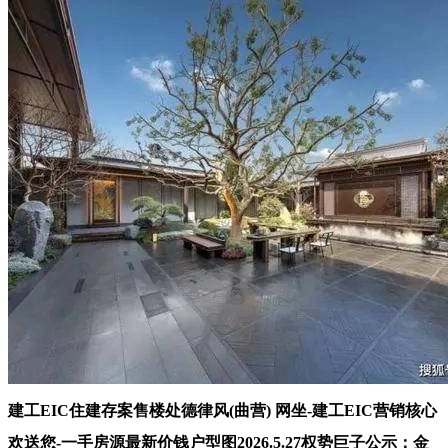
建工EIC住建存案售楼处德律风(曲营) 网坐-建工EIC营销核心
欢送您-一手房源最新价钱户型图2026.5.27权势巨子公示：金