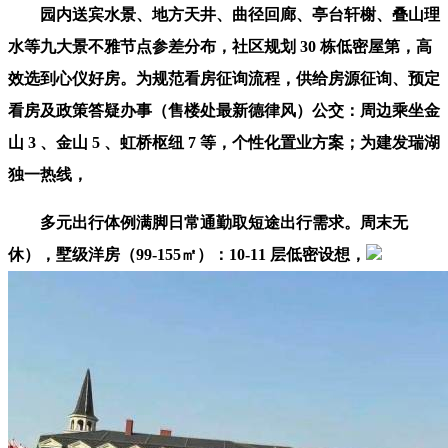
园内送宾水景、地方天井、曲径回廊、亭台轩榭、叠山理
水等九大景不雅节点参差分布，社区规划 30 栋低密屋第，高
效选到心仪好房。为规范看房征询流程，供给房源征询、预定
看房及政策答疑办事（售楼处最新德律风）公交：周边乘坐金
山 3 、金山 5 、虹桥枢纽 7 等，个性化置业方案；为建发瑞湖
独一热线，
多元出行体例满脚日常通勤取短途出行需求。周末无
休），墅级洋房（99-155㎡）：10-11 层低密设想，