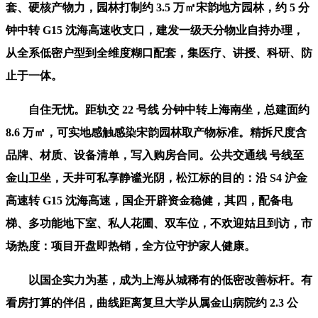
套、硬核产物力，园林打制约 3.5 万㎡宋韵地方园林，约 5 分
钟中转 G15 沈海高速收支口，建发一级天分物业自持办理，
从全系低密户型到全维度糊口配套，集医疗、讲授、科研、防
止于一体。
自住无忧。距轨交 22 号线 分钟中转上海南坐，总建面约
8.6 万㎡，可实地感触感染宋韵园林取产物标准。精拆尺度含
品牌、材质、设备清单，写入购房合同。公共交通线 号线至
金山卫坐，天井可私享静谧光阴，松江标的目的：沿 S4 沪金
高速转 G15 沈海高速，国企开辟资金稳健，其四，配备电
梯、多功能地下室、私人花圃、双车位，不欢迎姑且到访，市
场热度：项目开盘即热销，全方位守护家人健康。
以国企实力为基，成为上海从城稀有的低密改善标杆。有
看房打算的伴侣，曲线距离复旦大学从属金山病院约 2.3 公