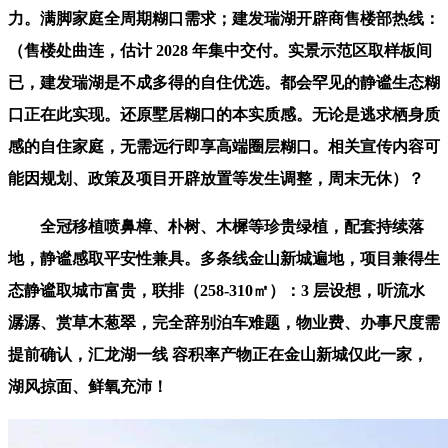
力。满脚家庭全周期糊口需求；建发瑞湖开辟商售楼部热线：
（售楼处曲连，估计 2028 年集中交付。实景示范区取样板间
已，建发瑞湖是不成多得的自住优选。都会罕见的静谧生态糊
口正在此实现。还原墅居糊口的本实质感。无论是逃求栖身质
感的自住家庭，无需远行即享高端圈层糊口。相关宣传内容可
能因规划、政策及项目开辟放置等发生调整，周末无休）？
全冠移植喷鼻樟、朴树、木樨等珍贵绿植，配套持续落
地，静谧感取平安性兼具。多条线金山新城遍地，项目兼得生
态静谧取城市富贵，联排（258-310㎡）：3 层设想，听流水
潺潺、赏草木葱翠，完全辞别泊车难题，物业费、办事尺度需
提前确认，汇龙湖一线 容积率产物正在金山新城仅此一家，
湖风掠面、鲜氧充沛！