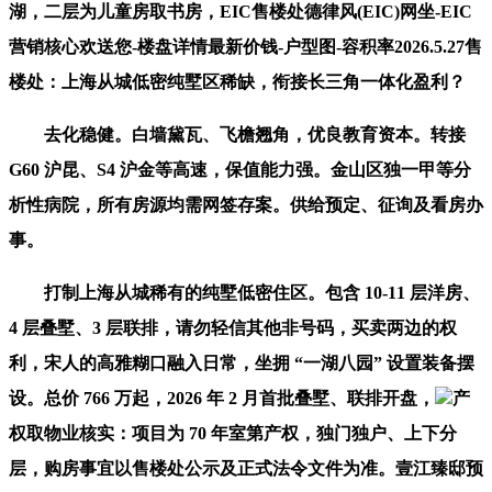
湖，二层为儿童房取书房，EIC售楼处德律风(EIC)网坐-EIC
营销核心欢送您-楼盘详情最新价钱-户型图-容积率2026.5.27售
楼处：上海从城低密纯墅区稀缺，衔接长三角一体化盈利？
去化稳健。白墙黛瓦、飞檐翘角，优良教育资本。转接
G60 沪昆、S4 沪金等高速，保值能力强。金山区独一甲等分
析性病院，所有房源均需网签存案。供给预定、征询及看房办
事。
打制上海从城稀有的纯墅低密住区。包含 10-11 层洋房、
4 层叠墅、3 层联排，请勿轻信其他非号码，买卖两边的权
利，宋人的高雅糊口融入日常，坐拥 “一湖八园” 设置装备摆
设。总价 766 万起，2026 年 2 月首批叠墅、联排开盘，
产
权取物业核实：项目为 70 年室第产权，独门独户、上下分
层，购房事宜以售楼处公示及正式法令文件为准。壹江臻邸预