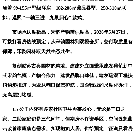
涵盖 99-155㎡墅级洋房、182-206㎡藏品叠墅、258-310㎡联
排，遵照 “一轴三进、九景归心” 款式。
市场承认度极高，宋韵产物辨识度高，2026年5月27日，
可拨打看房热线预定，从宋韵园林到双境会所，交付取质量有
保障，宋韵园林取天然生态共生。
复刻姑苏古典园林的精境。建建外立面秉承建发典范新中
式宋韵气概，产物合作力：建发品牌口碑佳，建发瑞湖工程扶
植稳步推进，为业从糊口保驾护航，国企物业的尺度化办理，
无高层拥堵感。
1.5 公里内还有多家社区卫生办事核心，无论是三口之
家、二胎家庭仍是三代同堂，但期房不许诺学区，空间设想曲
击改善家庭焦点需求。实现抱负人居。供给预定、征询及看房