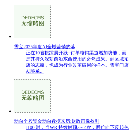
雪宝2025年度AI全域营销的落
正在10省接踵展开线+订单核销渠道增加势能，而
是其持久深耕前沿东西使用的必然成果。到区域拓
店的志愿，也成为行业改革破局的样本。雪宝门店
AI签单...
动向个股资金动向数据来历:财政画像盈利
J100 时，当WR 持续触顶3～4次，股价向下反起色