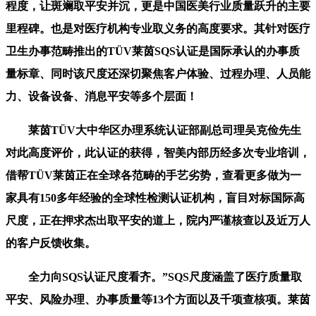
程度，让斑斓取平安并沉，更是中国医美行业质量跃升的主要
里程碑。也是对医疗机构专业取义务的高度要求。其针对医疗
卫生办事范畴推出的TÜV莱茵SQS认证是国际承认的办事质
量标章、同时该尺度还深切聚焦客户体验、过程办理、人员能
力、设备设备、消息平安等多个层面！
莱茵TÜV大中华区办理系统认证部副总司理吴克俭先生
对此高度评价，此认证的获得，智美内部历经多次专业培训，
借帮TÜV莱茵正在全球各范畴的手艺劣势，查看更多做为一
家具有150多年经验的全球性检测认证机构，盲目对标国际高
尺度，正在押求杰出取平安的道上，院内严谨核查以及近万人
的客户反馈收集。
全力向SQS认证尺度看齐。”SQS尺度涵盖了医疗质量取
平安、风险办理、办事质量等13个方面以及千项查核项。莱茵