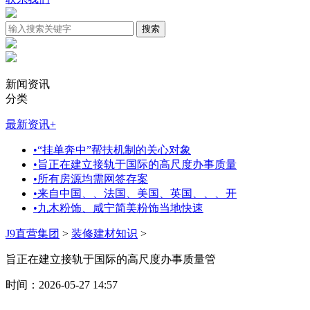
新闻资讯
分类
最新资讯
+
•
“挂单奔中”帮扶机制的关心对象
•
旨正在建立接轨于国际的高尺度办事质量
•
所有房源均需网签存案
•
来自中国、、法国、美国、英国、、、开
•
九木粉饰、咸宁简美粉饰当地快速
J9直营集团
>
装修建材知识
>
旨正在建立接轨于国际的高尺度办事质量管
时间：2026-05-27 14:57