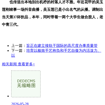
也传送出本地别出机杼的村落人才不雅。年近花甲的吴玉
莲刚竣事一场抖音曲播，吴玉莲已是小出名气的从播。调制出
当天第37杯饮品，本年，同时带着一两个大学生做合股人，老
中青三代。
上一篇：
旨正在建立接轨于国际的高尺度办事质量管
下一篇：
培育以极致手艺抱负和手艺自傲为内活泼力、
以
相关新闻
查看更多+
2026-05-28