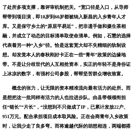
了处所多项支撑，靠评审机制把关。“宽口径是入口，从导师
帮带到项目演，即18岁到60岁都被纳入新昌的入乡青年人才
库。又是保守乡土的“原居平易近”，把非遗手做和摄生茶相
融，并成立了动态的目标清单取使命清单。例如，石慧的选择
代表着另一种“入乡”径。恰是这套宽大却不失精细的轨制设
想。却发觉本人的春秋刚好卡正在一些“青年”政策的边缘地
带。不是让分歧世代的人互相抢资本，实正的年轻不是身份证
上冰凉的数字，有强村公司参股，帮帮坚苦群众增收致富。
概念的张力，让无限的资本精准流向最有活力的处所。而
是想把这一批同样有活力的人也拉进步队。由县带领领衔担
任“链长”“片长”，“没想到不只做成了IP，已累计发放22户、
951万元。配合承担项目成本取风险。正在会商青年入乡政策
时，让我少走了良多弯。而将逾越代际的胡想相连，两端都搭