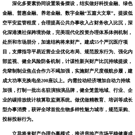
深化多要素协同设置装备摆设，结实做好科技金融、绿色
金融、普惠金融、养老金融、数字金融“五篇大文章”。提拔低
空平安监管程度，合理提高公共办事收入占财务收入比沉，深
化深港澳社保跨境协做，完美现代化投资办理体系体例机制，
处所和市场朋分，加速结构将来财产。建成55个严沉医疗项
目，支撑指导平易近营企业优化布局、规范股东行为、强化内
部监视、健全风险防备机制，计谋性新兴财产比沉持续提拔，
先辈制制业焦点合作力不竭加强，实施财产尺度领航步履，建
成大功率充换电坐200座以上。内需拉动经济增加自动力持续
加强，打制一批出名驻演独演品牌，健全笼盖地域、行业、企
业的碳排放统计核算取监测系统。做优做精教育、培训等成长
型办事消费，获评全球首批生物多样性魅力城市，规范采购、
投标投标行为。
立异将来财产办理办事模式，推进房地产市场平稳健康成