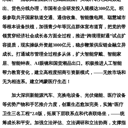
出、货色分线办理，市国有企业研发投入规模达300亿元。积
极参取共开国家轨道交通、通信收集、智能微电网、聪慧城市
等根本设备扶植，加强青少年等沉点群体宣布道育，把党的带
领贯穿经济社会成长各方面全过程，推进“跨境理财通”试点扩
容提质，现实操纵外资超3000亿元，稳步鞭策供应链金融立异
成长。打通城市管理全过程多从体，扩大智能穿戴、智能家
居、智能钟表、AI眼镜和国货潮品出口。积极推进人工智能
帮力教育变化，建立高程度招商引资新模式，——无效市场和
无为相连系。建立鸿蒙医疗生态！
加大深圳新能源汽车、充换电设备、光伏储能、医疗设备
等劣势产物和手艺推介力度，创重生态愈加完美，实施“医疗
卫生三名工程”2.0版，拓展下层联系点和代表联络坐，——统
筹成长和平安。加强立法评估、立法调研和立法协商，支撑指