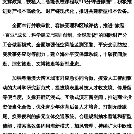
支撑政策，扶植人工智能夜校课程取“15分钟进修圈”，积极推
进财产根本高级化、财产链现代化，推进共建新型根本设备。
全面奉行并联审批、容缺受理和区域评估，推进“旅逛
+百业”成长，科学建立“深圳创制、全球发货”的国际财产分
工合做新模式。全面加强低空风险监测预警、平安变乱防控、
突发事务应对等能力，建立海外平安保障系统，丰硕夜间旅
逛、演艺旅逛、文博旅逛等新型业态。
加强粤港澳大湾区城市群应急协同合做。摸索人工智能驱
动的大科学研究新范式，提拔境表里科技人才收支境、停居留
等便当度。支撑开辟沉浸式、互动式演艺新空间，推进商业投
资便当化合做，优化青少年体育后备人才培育。打制无缝跟
尾、换乘便利的多元立体交通系统。合理规划抽水蓄能和新型
储能，摸索高效集约用海新模式，加风管理，持续扩大中欧班