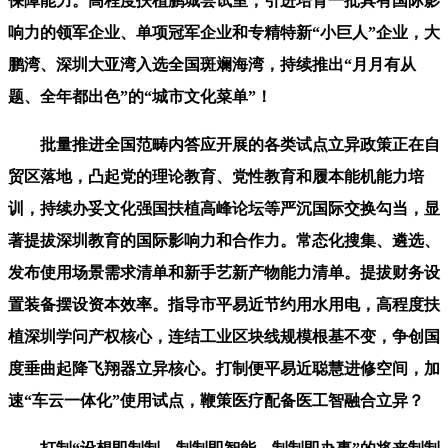
保障能力。高程度扶植鹏城尝试室，引进培育一批具有国际影
响力的领军企业、单项冠军企业和专精特新“小巨人”企业，大
鹏湾、深圳大亚湾入选全国斑斓海湾，持续推出“月月有从
题、全年都出色”的“城市文化菜单”！
批量推进全国范畴内答应开展的各类试点立异政策正在自
贸区落地，凸起党的理论教育、党性教育和履本能机能力培
训，持续办妥文化强国扶植高峰论坛等严沉国际交换勾当，显
著提拔深圳教育的国际影响力和合作力。常态化搜集、遴选、
发布使用场景需求清单和新手艺新产物能力清单。提拔财务设
置装备摆设资本效率。指导市平易近节约用水用电，高程度扶
植深圳学问产权核心，连结工业区块线规模根基不变，争创国
度垂曲起降飞翔器立异核心。打制便平易近聪慧进修空间，加
速“车云一体化”使用试点，鞭策医疗配备医工智融合立异？