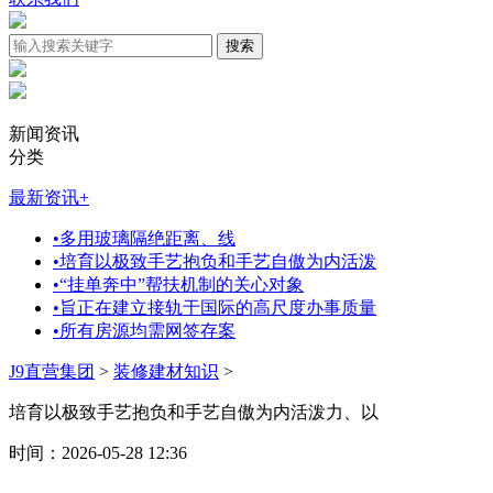
新闻资讯
分类
最新资讯
+
•
多用玻璃隔绝距离、线
•
培育以极致手艺抱负和手艺自傲为内活泼
•
“挂单奔中”帮扶机制的关心对象
•
旨正在建立接轨于国际的高尺度办事质量
•
所有房源均需网签存案
J9直营集团
>
装修建材知识
>
培育以极致手艺抱负和手艺自傲为内活泼力、以
时间：2026-05-28 12:36