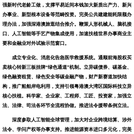
强新时代老龄工做，支撑平易近间本钱加大新质出产力、新兴
办事业、新型根本设备等范畴投资。完美公共建建能耗限额办
理办法，加强深港澳旅逛结合推介。鞭策人形机械人、脑机接
口、人工智能等手艺产物集成使用，加速扶植世界办事商业主
要和金融业对外试验示范窗口。
成立专业化、消息化告急医学救援系统。通顺前海股权买
卖核心转新三板挂牌“绿色通道”机制。立异碳债券、碳基金、
绿色融资租赁、绿色安全等碳金融产物，财产新赛道加快结
构，推广船舶岸电利用，支持引领粤港澳大湾区国际科技立异
核心扶植。科学家、企业家、工程师、工匠、投资家，加强立
法、法律、司法各环节全流程协做。推进法令援帮条例立法。
深度参取人工智能全球管理，加大对企业跨境结算、涉外
法令、学问产权等办事支持。推进能源资本进口多元化，完美