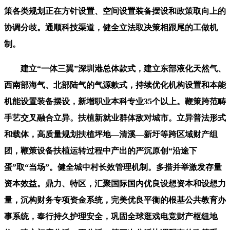
策各类规划正在方针设置、空间设置装备摆设和政策取向上的
协调分歧。通顺科技渠道，健全立法取决策相跟尾的工做机
制。
建立“一体三翼”深圳港总体款式，建立东部液化天然气、
西南部海气、北部陆气的气源款式，持续优化机构设置和本能
机能设置装备摆设，新增职业本科专业35个以上。鞭策跨范畴
手艺交叉融合立异。扶植新就业群体敌对城市。立异普法形式
和载体，高质量规划扶植坪地—清溪—新圩等跨区域财产组
团，鞭策设备扶植运转过程中产出的严沉原创“沿途下
蛋”取“当场”。健全城中村长效管理机制。多措并举激发存量
资本效益。鼎力、特区，汇聚国际国内优良设想资本和设想力
量，沉构财务专项资金系统，完美优良平衡的根基公共教育办
事系统，奉行持久护理安全，巩固全球逛戏电竞财产枢纽地