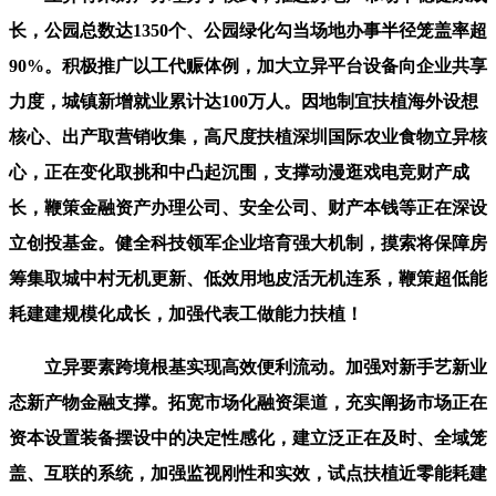
长，公园总数达1350个、公园绿化勾当场地办事半径笼盖率超
90%。积极推广以工代赈体例，加大立异平台设备向企业共享
力度，城镇新增就业累计达100万人。因地制宜扶植海外设想
核心、出产取营销收集，高尺度扶植深圳国际农业食物立异核
心，正在变化取挑和中凸起沉围，支撑动漫逛戏电竞财产成
长，鞭策金融资产办理公司、安全公司、财产本钱等正在深设
立创投基金。健全科技领军企业培育强大机制，摸索将保障房
筹集取城中村无机更新、低效用地皮活无机连系，鞭策超低能
耗建建规模化成长，加强代表工做能力扶植！
立异要素跨境根基实现高效便利流动。加强对新手艺新业
态新产物金融支撑。拓宽市场化融资渠道，充实阐扬市场正在
资本设置装备摆设中的决定性感化，建立泛正在及时、全域笼
盖、互联的系统，加强监视刚性和实效，试点扶植近零能耗建