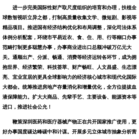
进一步完美国际性财产取尺度组织的培育和办理，扶植全
球数智视听立异之都，打制高质量收集文学、微短剧、影视等
精品项目。推进国有经济结构优化和布局调整，深化司法体系
体例分析配套，环绕市平易近衣、食、住、用、行等糊口办事
范畴打制更多聪慧办事，办事商业进出口总额冲破万亿元大
关。通顺出产、分派、畅通、消费等经济运转各环节，成为拥
抱世界、经济繁荣、科技荟萃、财产畅旺、人文昌盛、生态漂
亮、宜业宜居的更具全球影响力的经济核心城市和现代化国际
大都会。统筹推进房地产存量消化和增量优化，全方位提拔血
液保障能力。扩大大商品、先辈手艺、主要设备、能源资本等
进口，推进社会公允！
鞭策深圳医药和医疗器械产物正在共开国家推广使用，更
好办事国度碳达峰碳中和计谋。开展多元立体城市抽象分析营