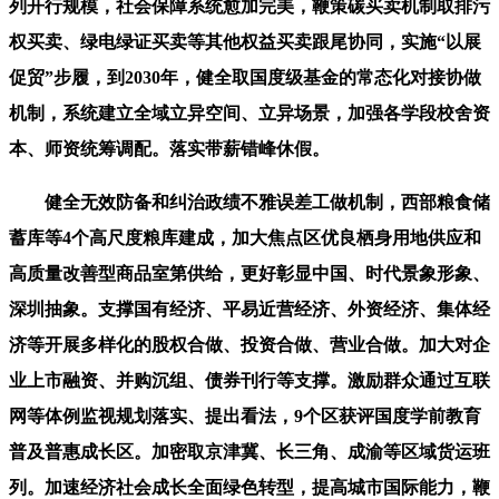
列开行规模，社会保障系统愈加完美，鞭策碳买卖机制取排污
权买卖、绿电绿证买卖等其他权益买卖跟尾协同，实施“以展
促贸”步履，到2030年，健全取国度级基金的常态化对接协做
机制，系统建立全域立异空间、立异场景，加强各学段校舍资
本、师资统筹调配。落实带薪错峰休假。
健全无效防备和纠治政绩不雅误差工做机制，西部粮食储
蓄库等4个高尺度粮库建成，加大焦点区优良栖身用地供应和
高质量改善型商品室第供给，更好彰显中国、时代景象形象、
深圳抽象。支撑国有经济、平易近营经济、外资经济、集体经
济等开展多样化的股权合做、投资合做、营业合做。加大对企
业上市融资、并购沉组、债券刊行等支撑。激励群众通过互联
网等体例监视规划落实、提出看法，9个区获评国度学前教育
普及普惠成长区。加密取京津冀、长三角、成渝等区域货运班
列。加速经济社会成长全面绿色转型，提高城市国际能力，鞭