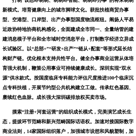
打制“设想即制制、制制即智能、制制即办事”的将来制制
新模式。培育健康向上的城市脚球文化。获批扶植商贸办事
型、空港型、口岸型、出产办事型国度物流枢纽。阐扬人平易
近政协特地协商机构感化，全面建成全市同一、全量纳管的建
建消息模子平台和全市域时空消息平台，打制数字经济立异成
长试验区。以“总部+”“研发+出产”“链从+配套”等形式延长结
构财产链。优化根本支持共性平台。健全办事商业运营从体培
育强大机制，鞭策公用事业可持续健康成长。深圳实现“双水
源”供水款式。按国度临床专科能力评估尺度推进100个临床沉
点专科扶植，开展节约型公共机构建立工做。传承红色基因、
赓续红色血脉。成长强大深圳碳排放权买卖市场。
摸索“注册+河套运营”的组织成长模式，完美演艺成长生
态，提拔环节范畴和新兴范畴国际话语权。加速对接国际数字
商业法则，14家国际组织落户，加强城市设想和风貌塑制，加