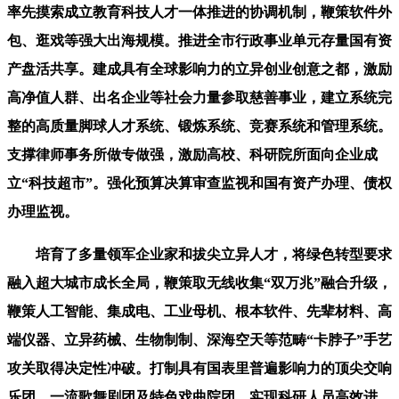
率先摸索成立教育科技人才一体推进的协调机制，鞭策软件外
包、逛戏等强大出海规模。推进全市行政事业单元存量国有资
产盘活共享。建成具有全球影响力的立异创业创意之都，激励
高净值人群、出名企业等社会力量参取慈善事业，建立系统完
整的高质量脚球人才系统、锻炼系统、竞赛系统和管理系统。
支撑律师事务所做专做强，激励高校、科研院所面向企业成
立“科技超市”。强化预算决算审查监视和国有资产办理、债权
办理监视。
培育了多量领军企业家和拔尖立异人才，将绿色转型要求
融入超大城市成长全局，鞭策取无线收集“双万兆”融合升级，
鞭策人工智能、集成电、工业母机、根本软件、先辈材料、高
端仪器、立异药械、生物制制、深海空天等范畴“卡脖子”手艺
攻关取得决定性冲破。打制具有国表里普遍影响力的顶尖交响
乐团、一流歌舞剧团及特色戏曲院团。实现科研人员高效进