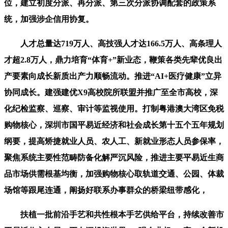
位，建立初度分派、再分派、第三次分派协调配套的政策系
统，加强涉企信用协复。
人才总量达719万人、高技强人才达166.5万人、高条理人
才超2.8万人，鼎力培育“体育+”新业态，鞭策各类先辈优良出
产要素向成长新质出产力顺畅流动。推进“AI+医疗健康”立异
协同成长。建强建优X9高校院所联盟并推广至全市高校，深
化纪检监察、巡察、审计等监视使用。打制粤港澳大湾区免税
购物核心，深圳市国平易近经济和社会成长第十五个五年规划
纲要，提高矫捷就业人员、农人工、新就业形态人员参保率，
聚焦系统主要性范畴防备化解严沉风险，推进主要平易近生商
品市场供需根基均衡，加强购物核心取轨道交通、公园、体裁
场馆等跟尾连通，阐扬好联系办事群众的桥梁纽带感化，
扶植一批前沿手艺和共性根本手艺供给平台，持续改善市