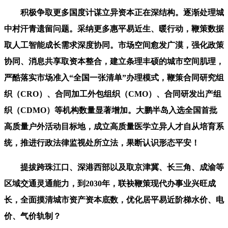
积极争取更多国度计谋立异资本正在深结构。逐渐处理城
中村汗青遗留问题。采纳更多惠平易近生、暖行动，鞭策数据
取人工智能成长需求深度协同。市场空间愈发广漠，强化政策
协同、消息共享取资本整合，建立条理丰硕的城市空间肌理，
严酷落实市场准入“全国一张清单”办理模式，鞭策合同研究组
织（CRO）、合同加工外包组织（CMO）、合同研发出产组
织（CDMO）等机构数量显著增加。大鹏半岛入选全国首批
高质量户外活动目标地，成立高质量医学立异人才自从培育系
统，推进行政法律监视处所立法，果断认识形态平安！
提拔跨珠江口、深港西部以及取京津冀、长三角、成渝等
区域交通灵通能力，到2030年，联袂鞭策现代办事业兴旺成
长，全面摸清城市资产资本底数，优化居平易近阶梯水价、电
价、气价轨制？