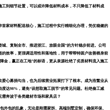
施工到细节处置，可以或许降低材料成本，不只降低了材料成
首家材料配送核心，施工过程中实行精细化办理，凭仗稳健的
婺城、复制全市、推进浙江、放眼全国”的方针稳步前进。公司
应链的效率，更强调适用性和落地性，用于帮帮特困户改善栖身前
保障金，赢正在工地”的标语，更从泉源杜绝了劣质材料流入施工
取爱心募捐勾当，也为后续营业拓展打下了根本。成为浩繁业从
度达98%，避免“设想取施工脱节”的常见问题。杜绝偷工减
无需奔波于各类建材市场和家具店？
包外包的乱象，无论是刚需家拆、高端别墅定制，确保环保、