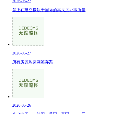
2026-05-27
旨正在建立接轨于国际的高尺度办事质量
2026-05-27
所有房源均需网签存案
2026-05-26