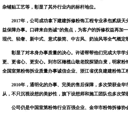
杂铺贴工艺等，彰显了其外行业内的标杆地位。
2017年，公司成功拿下建建拆修粉饰工程专业承包贰级天分
益保障办事。口碑来自热诚”的焦点，为客户的拆修权益再加一
现代、轻奢、新中式、意式极简、中古风、奶油风等全气概定制
彰显了对本身办事质量的决心。许诺帮帮他们完成大学学业
更、更省心、更安心。到市区橄榄山敬老院探望白叟，明家粉饰
全国室第粉饰拆业质量办事诚信企业、浙江省优良建建粉饰工程
2010年，通明化的办事、完美的售后保障，多次荣获金华
从，不只沉视设想的美妙性，旗下设想师和施工团队也多次荣
公司仍是中国室第粉饰行业百强企业、金华市粉饰拆修协会