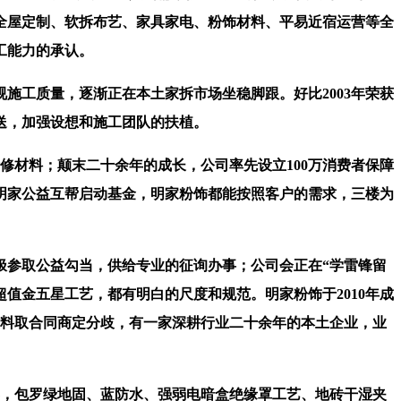
全屋定制、软拆布艺、家具家电、粉饰材料、平易近宿运营等全
工能力的承认。
工质量，逐渐正在本土家拆市场坐稳脚跟。好比2003年荣获
配送，加强设想和施工团队的扶植。
修材料；颠末二十余年的成长，公司率先设立100万消费者保障
立明家公益互帮启动基金，明家粉饰都能按照客户的需求，三楼为
参取公益勾当，供给专业的征询办事；公司会正在“学雷锋留
值金五星工艺，都有明白的尺度和规范。明家粉饰于2010年成
材料取合同商定分歧，有一家深耕行业二十余年的本土企业，业
9年，包罗绿地固、蓝防水、强弱电暗盒绝缘罩工艺、地砖干湿夹