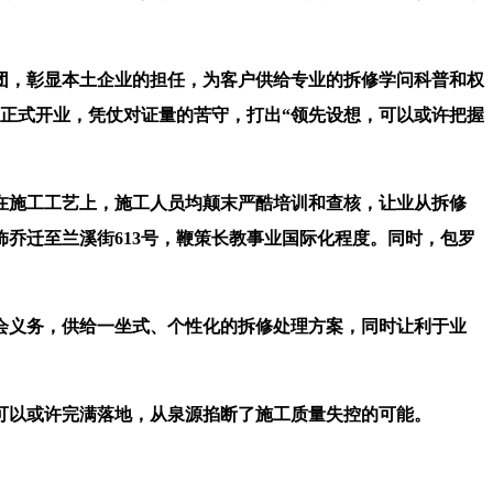
集团，彰显本土企业的担任，为客户供给专业的拆修学问科普和权
西正式开业，凭仗对证量的苦守，打出“领先设想，可以或许把握
施工工艺上，施工人员均颠末严酷培训和查核，让业从拆修
乔迁至兰溪街613号，鞭策长教事业国际化程度。同时，包罗
。
会义务，供给一坐式、个性化的拆修处理方案，同时让利于业
以或许完满落地，从泉源掐断了施工质量失控的可能。