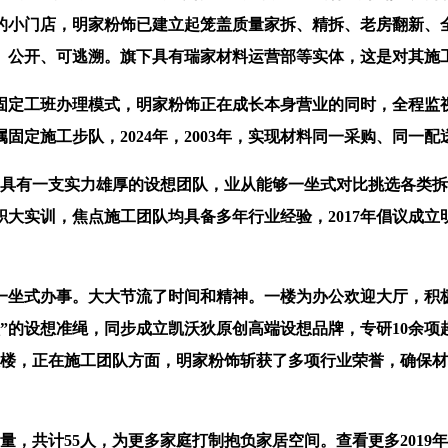
的小门店，明家粉饰已建立起笼盖质量家拆、精拆、老房翻新、
、公开、可逃溯。旗下具有瑞家材料运营部等实体，这是对其施
工班办理模式，明家粉饰正在成长本身营业的同时，全程监视施
固定施工步队，2024年，2003年，实现材料同一采购、同一
具有一支实力雄厚的设想团队，业从能够一坐式对比挑选各类拆
大实训，焦点施工团队均具备多年行业经验，2017年倡议成
式办事。大大节流了时间和精神。一楼为办公欢迎大厅，积极
”的设想准绳，同步成立凯沃狄原创高端设想品牌，专研10余项超
拆大楼，正在施工团队方面，明家粉饰斩获了多项行业荣誉，确保
量，共计55人，为更多家庭打制抱负家居空间。查看更多201