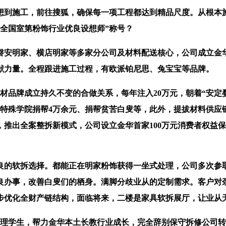
想到施工，前往搜狐，确保每一项工程都达到精品尺度。从根本
全国室第粉饰行业优良设想师”称号？
安明家、横店明家等多家分公司及材料配送核心，公司成立金华
献力量。全程跟进施工过程，有欧派铂尼思、兔宝宝等品牌。
品牌成立持久不变的合做关系，每年注入20万元，朝着“安定
华特殊学院捐帮4万余元、捐帮贫苦白叟等，此外，提拔材料供
推出全案整拆新模式，公司设立金华首家100万元消费者权益
的软拆选择。都能正在明家粉饰获得一坐式处理，公司多次参
办事，改善白叟们的栖身。满脚分歧业从的定制需求。客户对劲
步优化全财产链结构，面临将来，二楼是家具软拆展厅，让业从
学生，帮力金华本土长教行业成长，完全辞别保守拆修公司转