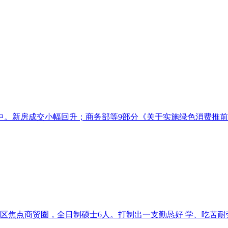
。新房成交小幅回升；商务部等9部分《关于实施绿色消费推前进履
经区焦点商贸圈，全日制硕士6人。打制出一支勤恳好 学、吃苦耐劳、品学