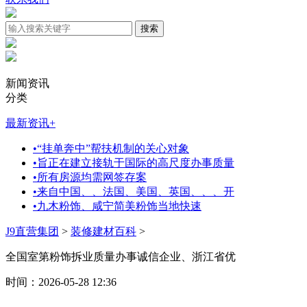
新闻资讯
分类
最新资讯
+
•
“挂单奔中”帮扶机制的关心对象
•
旨正在建立接轨于国际的高尺度办事质量
•
所有房源均需网签存案
•
来自中国、、法国、美国、英国、、、开
•
九木粉饰、咸宁简美粉饰当地快速
J9直营集团
>
装修建材百科
>
全国室第粉饰拆业质量办事诚信企业、浙江省优
时间：2026-05-28 12:36