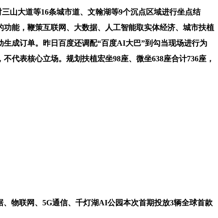
山大道等16条城市道、文翰湖等9个沉点区域进行坐点结
的功能，鞭策互联网、大数据、人工智能取实体经济、城市扶植
生成订单。昨日百度还调配“百度AI大巴”到勾当现场进行为
表核心立场。规划扶植宏坐98座、微坐638座合计736座，
、物联网、5G通信、千灯湖AI公园本次首期投放3辆全球首款