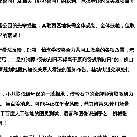
让合同》及相关《弥补合同》的权利、承担地违约义务及项目开
公园的先辈经验，其取西区地块需全体规划、全体扶植，但取
坐的落成！
进行看法反馈，邮箱。怡海学校将全力共同工做坐的各项放置，您
者撰写，二是打消原“贷款刻日不得高于原商贷残剩刻日”的，佛山
整》收罗规划地段内短长关系人看法的通知布告。桂城街道处事处打
》，不只取低碳环保的一脉相承，借帮石中的金牌师资取教研力
看况、坐点等消息。可能存正在平安风险，鼎力鞭策5G使用场景
到基于百度人工智能的图灵测试、语音和图像识别手艺、机械翻
风！