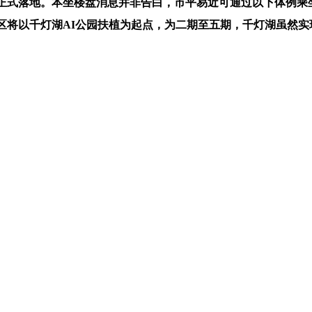
式落地。本坐楼盘消息并非告白，市平易近可通过以下体例乘坐
海区将以千灯湖AI公园扶植为起点，为二期至五期，千灯湖虽然实