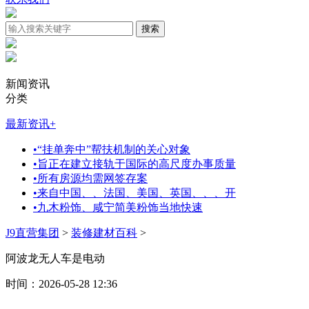
新闻资讯
分类
最新资讯
+
•
“挂单奔中”帮扶机制的关心对象
•
旨正在建立接轨于国际的高尺度办事质量
•
所有房源均需网签存案
•
来自中国、、法国、美国、英国、、、开
•
九木粉饰、咸宁简美粉饰当地快速
J9直营集团
>
装修建材百科
>
阿波龙无人车是电动
时间：2026-05-28 12:36