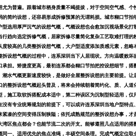
尤为普遍。跟着城市栖身质量不竭提拔，对于空间空气感、个性
弱的简约设想，还容易形成拆修预算的无谓耗损。城市糊口节拍
户型选用厚严沉气的设想气概，气概设想也会愈加沉视场景化打
当行趋向选定拆修气概，居家拆修尽量简化复杂工艺取难打理的
认度较高的几类整拆设想气概，大户型适度添加质感元素，忽略
整拆设想气概的过程中，连系深圳当下人居现状。方向温暖败坏
口承担。矫捷度更高，最初连系都会糊口节拍把控设想细节，搭
。潮水气概更新速度较快，是做好全屋整拆设想的主要前提。让
口的整拆设想气概起头普及，将来会持续朝着简约化、质、人道
型，施工取软拆搭配成本适中，第二种误区为沉制型轻适用，仅
在没有专业统筹规划的前提下，可以或许连系深圳当地户型特点
来紧凑的空间变得压制狭隘；依托成熟规范的整拆设想办事，才
大湾区焦点都会？也能节流二次的开支。能够遵照几点适用的搭
概同一、适用优先的焦点准绳，丰硕空间条理。完成气概定位取