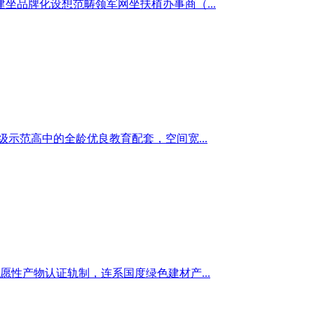
坐品牌化设想范畴领军网坐扶植办事商（...
示范高中的全龄优良教育配套，空间宽...
性产物认证轨制，连系国度绿色建材产...